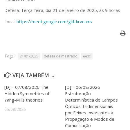
Serviços
Defesa: Terça-feira, dia 21 de janeiro de 2025, às 9 horas
Bibliotecas
Apoio ao Estudante
Local:
https://meet.google.com/gkf-krvr-xrs
Segurança, Trânsito e Prevenção
RH, Administrativo e Financeiro
Outros serviços
Comunicação
Assessorias e Mídias
Tags:
21/01/2025
defesa de mestrado
eesc
Aplicativos e Sites
Jornal da USP
Agenda de Eventos
VEJA TAMBÉM ...
Defesa de Teses
[D] – 07/08/2026 The
[D] – 06/08/2026
Hidden Symmetries of
Estruturação
Yang-Mills theories
Determinística de Campos
Ópticos Tridimensionais
05/08/2026
por Feixes Invariantes à
Propagação e Modos de
Comunicação