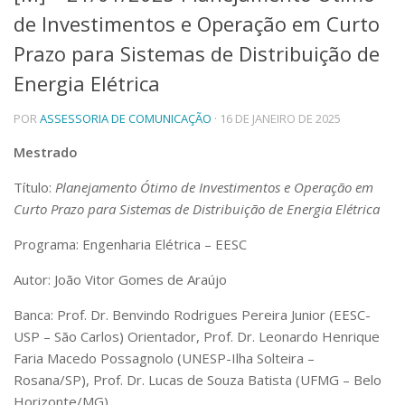
de Investimentos e Operação em Curto
Telefones e Mapas
Pessoas
Prazo para Sistemas de Distribuição de
Ensino
Energia Elétrica
Graduação
Pós-Graduação
POR
ASSESSORIA DE COMUNICAÇÃO
· 16 DE JANEIRO DE 2025
Educação a distância
Cursos de Extensão
Mestrado
Pesquisa e Inovação
Título:
Planejamento Ótimo de Investimentos e Operação em
Linhas de Pesquisa
Curto Prazo para Sistemas de Distribuição de Energia Elétrica
Centros, Núcleos e Projetos em Rede
Pós-doutorado
Programa: Engenharia Elétrica – EESC
Iniciação Científica
Transferência de Tecnologia
Autor: João Vitor Gomes de Araújo
Empresas Juniores
Banca:
Prof. Dr. Benvindo Rodrigues Pereira Junior (EESC-
Extensão à Comunidade
USP – São Carlos) Orientador, Prof. Dr. Leonardo Henrique
Projetos, Programas e Cursos
Faria Macedo Possagnolo (UNESP-Ilha Solteira –
Artes, Cultura e Esportes
Rosana/SP), Prof. Dr. Lucas de Souza Batista (UFMG – Belo
Museus e Espaços Interativos
Horizonte/MG)