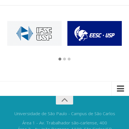
Universidade de São Paulo - Campus de São Carlos
Área 1 - Av. Trabalhador são-carlense, 400