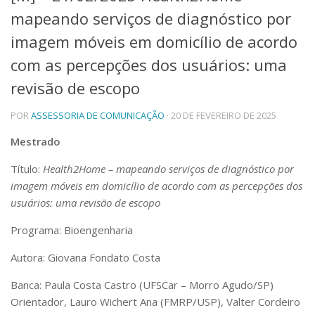
mapeando serviços de diagnóstico por
Telefones e Mapas
Pessoas
imagem móveis em domicílio de acordo
Ensino
com as percepções dos usuários: uma
Graduação
revisão de escopo
Pós-Graduação
Educação a distância
Cursos de Extensão
POR
ASSESSORIA DE COMUNICAÇÃO
· 20 DE FEVEREIRO DE 2025
Pesquisa e Inovação
Mestrado
Linhas de Pesquisa
Título:
Health2Home – mapeando serviços de diagnóstico por
Centros, Núcleos e Projetos em Rede
imagem móveis em domicílio de acordo com as percepções dos
Pós-doutorado
Iniciação Científica
usuários: uma revisão de escopo
Transferência de Tecnologia
Programa: Bioengenharia
Empresas Juniores
Extensão à Comunidade
Autora:
Giovana Fondato Costa
Projetos, Programas e Cursos
Banca:
Paula Costa Castro (UFSCar – Morro Agudo/SP)
Artes, Cultura e Esportes
Orientador, Lauro Wichert Ana (FMRP/USP), Valter Cordeiro
Museus e Espaços Interativos