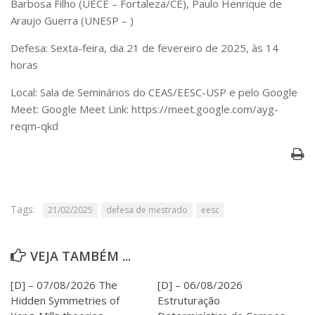
Barbosa Filho (UECE – Fortaleza/CE), Paulo Henrique de
Serviços
Araujo Guerra (UNESP – )
Bibliotecas
Apoio ao Estudante
Defesa: Sexta-feira, dia 21 de fevereiro de 2025, às 14
Segurança, Trânsito e Prevenção
horas
RH, Administrativo e Financeiro
Outros serviços
Local:
Sala de Seminários do CEAS/EESC-USP e pelo Google
Comunicação
Meet: Google Meet Link: https://meet.google.com/ayg-
reqm-qkd
Assessorias e Mídias
Aplicativos e Sites
Jornal da USP
Agenda de Eventos
Defesa de Teses
Tags:
21/02/2025
defesa de mestrado
eesc
VEJA TAMBÉM ...
[D] – 07/08/2026 The
[D] – 06/08/2026
Hidden Symmetries of
Estruturação