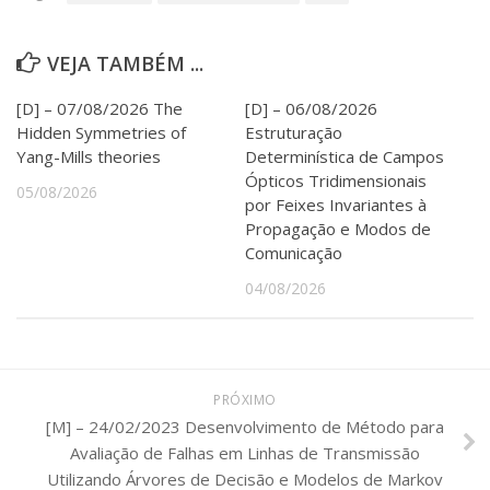
Serviços
Bibliotecas
VEJA TAMBÉM ...
Apoio ao Estudante
Segurança, Trânsito e Prevenção
[D] – 07/08/2026 The
[D] – 06/08/2026
RH, Administrativo e Financeiro
Hidden Symmetries of
Estruturação
Outros serviços
Yang-Mills theories
Determinística de Campos
Comunicação
Ópticos Tridimensionais
05/08/2026
Assessorias e Mídias
por Feixes Invariantes à
Aplicativos e Sites
Propagação e Modos de
Jornal da USP
Comunicação
Agenda de Eventos
04/08/2026
Defesa de Teses
PRÓXIMO
[M] – 24/02/2023 Desenvolvimento de Método para
Avaliação de Falhas em Linhas de Transmissão
Utilizando Árvores de Decisão e Modelos de Markov