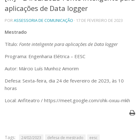
aplicações de Data logger
Telefones e Mapas
Pessoas
POR
ASSESSORIA DE COMUNICAÇÃO
· 17 DE FEVEREIRO DE 2023
Ensino
Graduação
Mestrado
Pós-Graduação
Título:
Fonte inteligente para aplicações de Data logger
Educação a distância
Cursos de Extensão
Programa: Engenharia Elétrica – EESC
Pesquisa e Inovação
Autor: Márcio Luís Munhoz Amorim
Linhas de Pesquisa
Centros, Núcleos e Projetos em Rede
Defesa: Sexta-feira, dia 24 de fevereiro de 2023, às 10
Pós-doutorado
horas
Iniciação Científica
Transferência de Tecnologia
Local: Anfiteatro / https://meet.google.com/ohk-oxuu-mkh
Empresas Juniores
Extensão à Comunidade
Projetos, Programas e Cursos
Artes, Cultura e Esportes
Museus e Espaços Interativos
Tags:
24/02/2023
defesa de mestrado
eesc