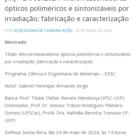
ópticos poliméricos e sintonizáveis por
Telefones e Mapas
Pessoas
irradiação: fabricação e caracterização
Ensino
POR
ASSESSORIA DE COMUNICAÇÃO
· 23 DE MAIO DE 2024
Graduação
Pós-Graduação
Mestrado
Educação a distância
Cursos de Extensão
Título:
Microrressonadores ópticos poliméricos e sintonizáveis
Pesquisa e Inovação
por irradiação: fabricação e caracterização
Linhas de Pesquisa
Programa: Ciência e Engenharia de Materiais – EESC
Centros, Núcleos e Projetos em Rede
Pós-doutorado
Autor: Gabriel Henrique Armando Jorge
Iniciação Científica
Transferência de Tecnologia
Banca: Prof. Titular Cleber Renato Mendonça (IFSC-USP)
Empresas Juniores
Orientador, Prof. Dr. Vinicius Tribuzi Rodrigues Pinheiro
Extensão à Comunidade
Gomes (UFSCar), Profa. Dra. Nathália Beretta Tomazio (IF-
USP)
Projetos, Programas e Cursos
Artes, Cultura e Esportes
Defesa: Sexta-feira, dia 24 de maio de 2024, às 14 horas
Museus e Espaços Interativos