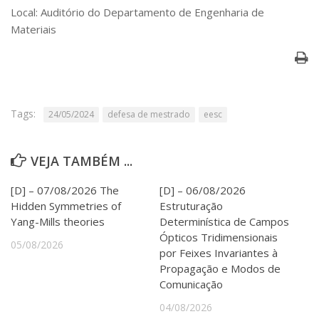
Serviços
Local: Auditório do Departamento de Engenharia de
Bibliotecas
Materiais
Apoio ao Estudante
Segurança, Trânsito e Prevenção
RH, Administrativo e Financeiro
Outros serviços
Comunicação
Tags:
24/05/2024
defesa de mestrado
eesc
Assessorias e Mídias
Aplicativos e Sites
VEJA TAMBÉM ...
Jornal da USP
Agenda de Eventos
[D] – 07/08/2026 The
[D] – 06/08/2026
Defesa de Teses
Hidden Symmetries of
Estruturação
Yang-Mills theories
Determinística de Campos
Ópticos Tridimensionais
05/08/2026
por Feixes Invariantes à
Propagação e Modos de
Comunicação
04/08/2026