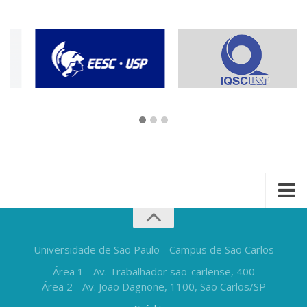
Universidade de São Paulo - Campus de São Carlos
Área 1 - Av. Trabalhador são-carlense, 400
Área 2 - Av. João Dagnone, 1100, São Carlos/SP