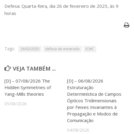
Serviços
Defesa: Quarta-feira, dia 26 de fevereiro de 2025, às 9
Bibliotecas
horas
Apoio ao Estudante
Segurança, Trânsito e Prevenção
RH, Administrativo e Financeiro
Outros serviços
Comunicação
Tags:
26/02/2025
defesa de mestrado
ICMC
Assessorias e Mídias
Aplicativos e Sites
Jornal da USP
VEJA TAMBÉM ...
Agenda de Eventos
Defesa de Teses
[D] – 07/08/2026 The
[D] – 06/08/2026
Hidden Symmetries of
Estruturação
Yang-Mills theories
Determinística de Campos
Ópticos Tridimensionais
05/08/2026
por Feixes Invariantes à
Propagação e Modos de
Comunicação
04/08/2026