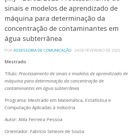
sinais e modelos de aprendizado de
Telefones e Mapas
Pessoas
máquina para determinação da
Ensino
concentração de contaminantes em
Graduação
água subterrânea
Pós-Graduação
Educação a distância
Cursos de Extensão
POR
ASSESSORIA DE COMUNICAÇÃO
· 24 DE FEVEREIRO DE 2025
Pesquisa e Inovação
Mestrado
Linhas de Pesquisa
Título:
Processamento de sinais e modelos de aprendizado de
Centros, Núcleos e Projetos em Rede
máquina para determinação da concentração de
Pós-doutorado
Iniciação Científica
contaminantes em água subterrânea
Transferência de Tecnologia
Programa: Mestrado em Matemática, Estatística e
Empresas Juniores
Computação Aplicadas à Indústria
Extensão à Comunidade
Projetos, Programas e Cursos
Autor: Atila Ferreira Pessoa
Artes, Cultura e Esportes
Orientador: Fabrício Simeoni de Sousa
Museus e Espaços Interativos