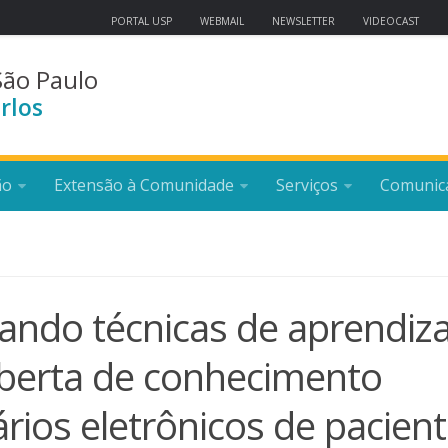
PORTAL USP
WEBMAIL
NEWSLETTER
VIDEOCAST
São Paulo
rlos
ão
Extensão à Comunidade
Serviços
Comunic
rando técnicas de aprendiz
berta de conhecimento
ários eletrônicos de pacien