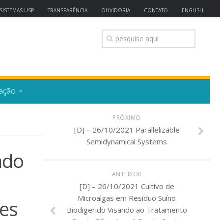
SISTEMAS USP
TRANSPARÊNCIA
OUVIDORIA
CONTATO
ENGLISH
ação
PRÓXIMO
[D] – 26/10/2021 Parallelizable
Semidynamical Systems
ado
ANTERIOR
[D] – 26/10/2021 Cultivo de
Microalgas em Resíduo Suíno
tes
Biodigerido Visando ao Tratamento