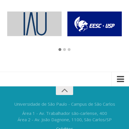
Universidade de São Paulo - Campus de São Carlos
Área 1 - Av. Trabalhador são-carlense, 400
Área 2 - Av. João Dagnone, 1100, São Carlos/SP
Créditos