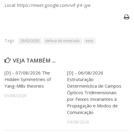
Serviços
Local:
https://meet.google.com/vif-jrit-jye
Bibliotecas
Apoio ao Estudante
Segurança, Trânsito e Prevenção
RH, Administrativo e Financeiro
Outros serviços
Tags:
28/02/2025
defesa de mestrado
eesc
Comunicação
Assessorias e Mídias
VEJA TAMBÉM ...
Aplicativos e Sites
Jornal da USP
[D] – 07/08/2026 The
[D] – 06/08/2026
Agenda de Eventos
Hidden Symmetries of
Estruturação
Defesa de Teses
Yang-Mills theories
Determinística de Campos
Ópticos Tridimensionais
05/08/2026
por Feixes Invariantes à
Propagação e Modos de
Comunicação
04/08/2026