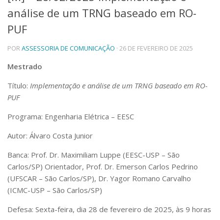
análise de um TRNG baseado em RO-
Telefones e Mapas
Pessoas
PUF
Ensino
POR
ASSESSORIA DE COMUNICAÇÃO
· 26 DE FEVEREIRO DE 2025
Graduação
Pós-Graduação
Mestrado
Educação a distância
Cursos de Extensão
Título:
Implementação e análise de um TRNG baseado em RO-
Pesquisa e Inovação
PUF
Linhas de Pesquisa
Programa: Engenharia Elétrica – EESC
Centros, Núcleos e Projetos em Rede
Pós-doutorado
Autor: Álvaro Costa Junior
Iniciação Científica
Transferência de Tecnologia
Banca:
Prof. Dr. Maximiliam Luppe (EESC-USP – São
Empresas Juniores
Carlos/SP) Orientador, Prof. Dr. Emerson Carlos Pedrino
Extensão à Comunidade
(UFSCAR – São Carlos/SP), Dr. Yagor Romano Carvalho
(ICMC-USP – São Carlos/SP)
Projetos, Programas e Cursos
Artes, Cultura e Esportes
Defesa: Sexta-feira, dia 28 de fevereiro de 2025, às 9 horas
Museus e Espaços Interativos