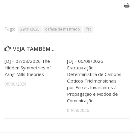
Serviços
Bibliotecas
Apoio ao Estudante
Segurança, Trânsito e Prevenção
Tags:
29/01/2025
defesa de mestrado
ifsc
RH, Administrativo e Financeiro
Outros serviços
Comunicação
VEJA TAMBÉM ...
Assessorias e Mídias
[D] – 07/08/2026 The
[D] – 06/08/2026
Aplicativos e Sites
Jornal da USP
Hidden Symmetries of
Estruturação
Agenda de Eventos
Yang-Mills theories
Determinística de Campos
Defesa de Teses
Ópticos Tridimensionais
05/08/2026
por Feixes Invariantes à
Propagação e Modos de
Comunicação
04/08/2026