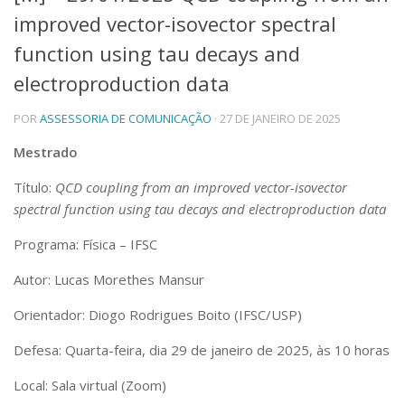
improved vector-isovector spectral
Telefones e Mapas
Pessoas
function using tau decays and
Ensino
electroproduction data
Graduação
Pós-Graduação
POR
ASSESSORIA DE COMUNICAÇÃO
· 27 DE JANEIRO DE 2025
Educação a distância
Cursos de Extensão
Mestrado
Pesquisa e Inovação
Título:
QCD coupling from an improved vector-isovector
Linhas de Pesquisa
spectral function using tau decays and electroproduction data
Centros, Núcleos e Projetos em Rede
Pós-doutorado
Programa: Física – IFSC
Iniciação Científica
Transferência de Tecnologia
Autor: Lucas Morethes Mansur
Empresas Juniores
Orientador: Diogo Rodrigues Boito (IFSC/USP)
Extensão à Comunidade
Defesa: Quarta-feira, dia 29 de janeiro de 2025, às 10 horas
Projetos, Programas e Cursos
Artes, Cultura e Esportes
Local: Sala virtual (Zoom)
Museus e Espaços Interativos