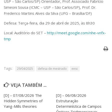
USP – São Carlos/SP) Orientador, Prof. Associado Fabrício
Serviços
Simeoni Sousa (ICMC – USP – São Carlos/SP), Prof. Dr.
Bibliotecas
Frederico Martins Alves da Silva (UFG – Brasília/DF)
Apoio ao Estudante
Segurança, Trânsito e Prevenção
Defesa: Terça-feira, dia 29 de abril de 2025, às 8h30
RH, Administrativo e Financeiro
Outros serviços
Local: Auditório do SET –
http://meet.google.com/nhe-vnfx-
Comunicação
tmp
Assessorias e Mídias
Aplicativos e Sites
Jornal da USP
Agenda de Eventos
Defesa de Teses
Tags:
29/04/2025
defesa de mestrado
eesc
VEJA TAMBÉM ...
[D] – 07/08/2026 The
[D] – 06/08/2026
Hidden Symmetries of
Estruturação
Yang-Mills theories
Determinística de Campos
Ópticos Tridimensionais