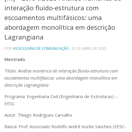
interação fluido-estrutura com
Telefones e Mapas
Pessoas
escoamentos multifásicos: uma
Ensino
abordagem monolítica em descrição
Graduação
Lagrangiana
Pós-Graduação
Educação a distância
Cursos de Extensão
POR
ASSESSORIA DE COMUNICAÇÃO
· 25 DE ABRIL DE 2025
Pesquisa e Inovação
Mestrado
Linhas de Pesquisa
Título:
Análise numérica de interação fluido-estrutura com
Centros, Núcleos e Projetos em Rede
escoamentos multifásicos: uma abordagem monolítica em
Pós-doutorado
Iniciação Científica
descrição Lagrangiana
Transferência de Tecnologia
Programa: Engenharia Civil (Engenharia de Estruturas) –
Empresas Juniores
EESC
Extensão à Comunidade
Projetos, Programas e Cursos
Autor: Thiago Rodrigues Carvalho
Artes, Cultura e Esportes
Banca:
Prof. Associado Rodolfo André Kuche Sanches (EESC-
Museus e Espaços Interativos