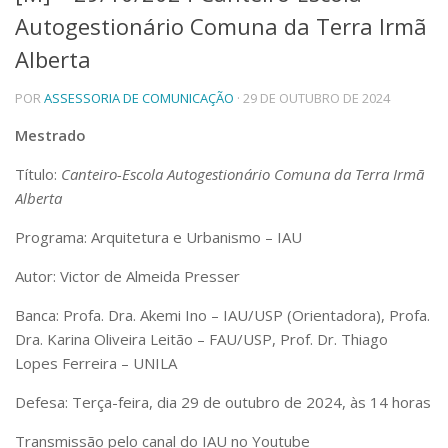
Autogestionário Comuna da Terra Irmã
Telefones e Mapas
Pessoas
Alberta
Ensino
POR
ASSESSORIA DE COMUNICAÇÃO
· 29 DE OUTUBRO DE 2024
Graduação
Pós-Graduação
Mestrado
Educação a distância
Cursos de Extensão
Título:
Canteiro-Escola Autogestionário Comuna da Terra Irmã
Pesquisa e Inovação
Alberta
Linhas de Pesquisa
Programa: Arquitetura e Urbanismo – IAU
Centros, Núcleos e Projetos em Rede
Pós-doutorado
Autor: Victor de Almeida Presser
Iniciação Científica
Transferência de Tecnologia
Banca: Profa. Dra. Akemi Ino – IAU/USP (Orientadora), Profa.
Empresas Juniores
Dra. Karina Oliveira Leitão – FAU/USP, Prof. Dr. Thiago
Extensão à Comunidade
Lopes Ferreira – UNILA
Projetos, Programas e Cursos
Defesa: Terça-feira, dia 29 de outubro de 2024, às 14 horas
Artes, Cultura e Esportes
Museus e Espaços Interativos
Transmissão pelo canal do IAU no Youtube