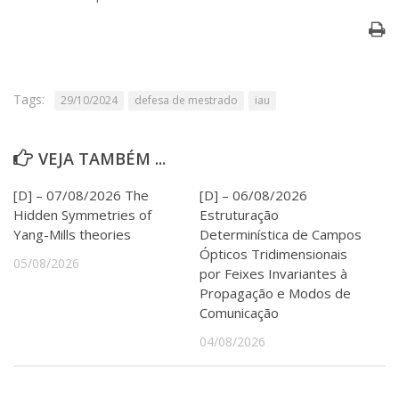
Serviços
Bibliotecas
Apoio ao Estudante
Segurança, Trânsito e Prevenção
RH, Administrativo e Financeiro
Tags:
29/10/2024
defesa de mestrado
iau
Outros serviços
Comunicação
VEJA TAMBÉM ...
Assessorias e Mídias
Aplicativos e Sites
[D] – 07/08/2026 The
[D] – 06/08/2026
Jornal da USP
Hidden Symmetries of
Estruturação
Agenda de Eventos
Yang-Mills theories
Determinística de Campos
Defesa de Teses
Ópticos Tridimensionais
05/08/2026
por Feixes Invariantes à
Propagação e Modos de
Comunicação
04/08/2026