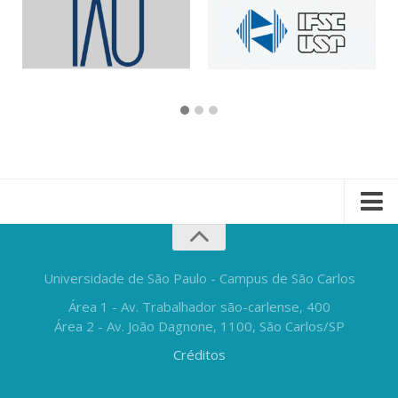
Universidade de São Paulo - Campus de São Carlos
Área 1 - Av. Trabalhador são-carlense, 400
Área 2 - Av. João Dagnone, 1100, São Carlos/SP
Créditos