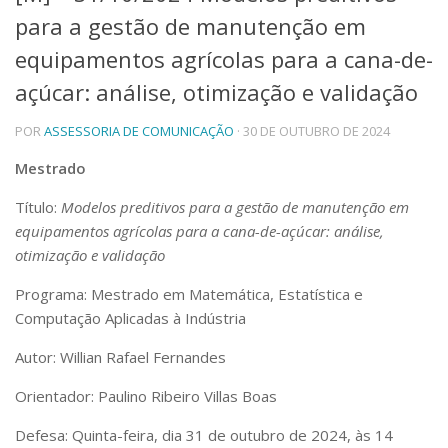
para a gestão de manutenção em
Telefones e Mapas
Pessoas
equipamentos agrícolas para a cana-de-
Ensino
açúcar: análise, otimização e validação
Graduação
Pós-Graduação
POR
ASSESSORIA DE COMUNICAÇÃO
· 30 DE OUTUBRO DE 2024
Educação a distância
Cursos de Extensão
Mestrado
Pesquisa e Inovação
Título:
Modelos preditivos para a gestão de manutenção em
Linhas de Pesquisa
equipamentos agrícolas para a cana-de-açúcar: análise,
Centros, Núcleos e Projetos em Rede
otimização e validação
Pós-doutorado
Iniciação Científica
Programa: Mestrado em Matemática, Estatística e
Transferência de Tecnologia
Computação Aplicadas à Indústria
Empresas Juniores
Extensão à Comunidade
Autor: Willian Rafael Fernandes
Projetos, Programas e Cursos
Orientador: Paulino Ribeiro Villas Boas
Artes, Cultura e Esportes
Museus e Espaços Interativos
Defesa: Quinta-feira, dia 31 de outubro de 2024, às 14