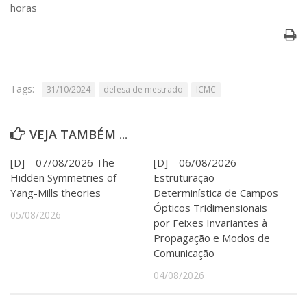
Serviços
horas
Bibliotecas
Apoio ao Estudante
Segurança, Trânsito e Prevenção
RH, Administrativo e Financeiro
Outros serviços
Tags:
31/10/2024
defesa de mestrado
ICMC
Comunicação
Assessorias e Mídias
VEJA TAMBÉM ...
Aplicativos e Sites
Jornal da USP
[D] – 07/08/2026 The
[D] – 06/08/2026
Agenda de Eventos
Hidden Symmetries of
Estruturação
Defesa de Teses
Yang-Mills theories
Determinística de Campos
Ópticos Tridimensionais
05/08/2026
por Feixes Invariantes à
Propagação e Modos de
Comunicação
04/08/2026