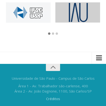
Universidade de São Paulo - Campus de São Carlos
Área 1 - Av. Trabalhador são-carlense, 400
Área 2 - Av. João Dagnone, 1100, São Carlos/SP
Créditos