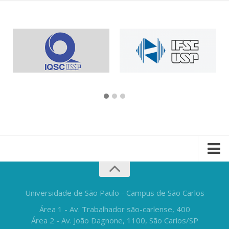
Universidade de São Paulo - Campus de São Carlos
Área 1 - Av. Trabalhador são-carlense, 400
Área 2 - Av. João Dagnone, 1100, São Carlos/SP