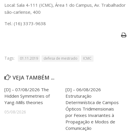
Serviços
Local: Sala 4-111 (ICMC), Área 1 do Campus, Av. Trabalhador
Bibliotecas
são-carlense, 400
Apoio ao Estudante
Tel.: (16) 3373-9638
Segurança, Trânsito e Prevenção
RH, Administrativo e Financeiro
Outros serviços
Comunicação
Assessorias e Mídias
Tags:
01.11.2019
defesa de mestrado
ICMC
Aplicativos e Sites
Jornal da USP
Agenda de Eventos
VEJA TAMBÉM ...
Defesa de Teses
[D] – 07/08/2026 The
[D] – 06/08/2026
Hidden Symmetries of
Estruturação
Yang-Mills theories
Determinística de Campos
Ópticos Tridimensionais
05/08/2026
por Feixes Invariantes à
Propagação e Modos de
Comunicação