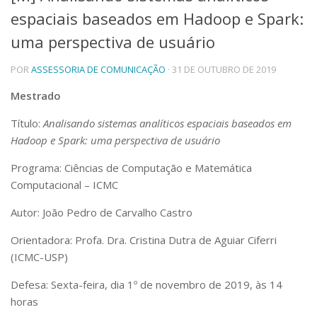
espaciais baseados em Hadoop e Spark:
Telefones e Mapas
Pessoas
uma perspectiva de usuário
Ensino
POR
ASSESSORIA DE COMUNICAÇÃO
· 31 DE OUTUBRO DE 2019
Graduação
Pós-Graduação
Mestrado
Educação a distância
Cursos de Extensão
Título:
Analisando sistemas analíticos espaciais baseados em
Pesquisa e Inovação
Hadoop e Spark: uma perspectiva de usuário
Linhas de Pesquisa
Programa: Ciências de Computação e Matemática
Centros, Núcleos e Projetos em Rede
Computacional – ICMC
Pós-doutorado
Iniciação Científica
Autor: João Pedro de Carvalho Castro
Transferência de Tecnologia
Empresas Juniores
Orientadora: Profa. Dra. Cristina Dutra de Aguiar Ciferri
Extensão à Comunidade
(ICMC-USP)
Projetos, Programas e Cursos
Defesa: Sexta-feira, dia 1º de novembro de 2019, às 14
Artes, Cultura e Esportes
horas
Museus e Espaços Interativos