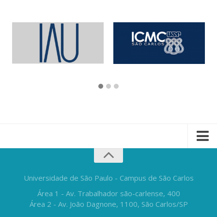
Universidade de São Paulo - Campus de São Carlos
Área 1 - Av. Trabalhador são-carlense, 400
Área 2 - Av. João Dagnone, 1100, São Carlos/SP