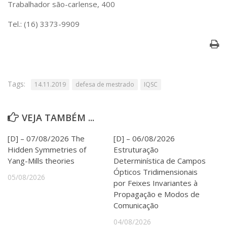
Trabalhador são-carlense, 400
Serviços
Bibliotecas
Tel.: (16) 3373-9909
Apoio ao Estudante
Segurança, Trânsito e Prevenção
RH, Administrativo e Financeiro
Outros serviços
Comunicação
Tags:
14.11.2019
defesa de mestrado
IQSC
Assessorias e Mídias
Aplicativos e Sites
Jornal da USP
VEJA TAMBÉM ...
Agenda de Eventos
Defesa de Teses
[D] – 07/08/2026 The
[D] – 06/08/2026
Hidden Symmetries of
Estruturação
Yang-Mills theories
Determinística de Campos
Ópticos Tridimensionais
05/08/2026
por Feixes Invariantes à
Propagação e Modos de
Comunicação
04/08/2026