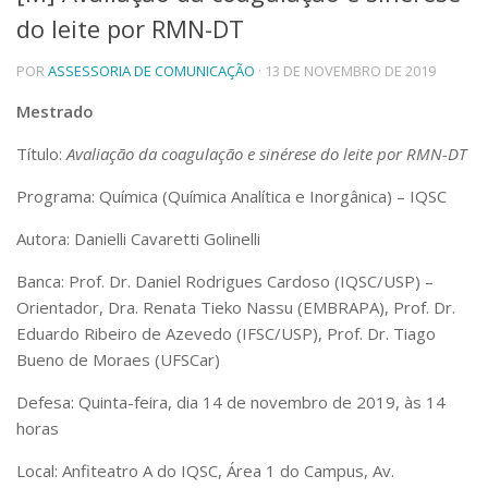
do leite por RMN-DT
Telefones e Mapas
Pessoas
POR
ASSESSORIA DE COMUNICAÇÃO
· 13 DE NOVEMBRO DE 2019
Ensino
Graduação
Mestrado
Pós-Graduação
Título:
Avaliação da coagulação e sinérese do leite por RMN-DT
Educação a distância
Cursos de Extensão
Programa: Química (Química Analítica e Inorgânica) – IQSC
Pesquisa e Inovação
Autora: Danielli Cavaretti Golinelli
Linhas de Pesquisa
Centros, Núcleos e Projetos em Rede
Banca: Prof. Dr. Daniel Rodrigues Cardoso (IQSC/USP) –
Pós-doutorado
Orientador, Dra. Renata Tieko Nassu (EMBRAPA), Prof. Dr.
Iniciação Científica
Eduardo Ribeiro de Azevedo (IFSC/USP), Prof. Dr. Tiago
Transferência de Tecnologia
Empresas Juniores
Bueno de Moraes (UFSCar)
Extensão à Comunidade
Defesa: Quinta-feira, dia 14 de novembro de 2019, às 14
Projetos, Programas e Cursos
horas
Artes, Cultura e Esportes
Museus e Espaços Interativos
Local: Anfiteatro A do IQSC, Área 1 do Campus, Av.