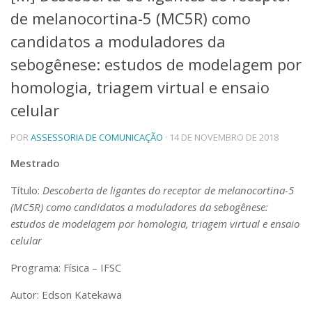
de melanocortina-5 (MC5R) como
Telefones e Mapas
Pessoas
candidatos a moduladores da
Ensino
sebogênese: estudos de modelagem por
Graduação
homologia, triagem virtual e ensaio
Pós-Graduação
Educação a distância
celular
Cursos de Extensão
Pesquisa e Inovação
POR
ASSESSORIA DE COMUNICAÇÃO
· 14 DE NOVEMBRO DE 2018
Linhas de Pesquisa
Mestrado
Centros, Núcleos e Projetos em Rede
Pós-doutorado
Título:
Descoberta de ligantes do receptor de melanocortina-5
Iniciação Científica
(MC5R) como candidatos a moduladores da sebogênese:
Transferência de Tecnologia
estudos de modelagem por homologia, triagem virtual e ensaio
Empresas Juniores
celular
Extensão à Comunidade
Programa: Física – IFSC
Projetos, Programas e Cursos
Artes, Cultura e Esportes
Autor: Edson Katekawa
Museus e Espaços Interativos