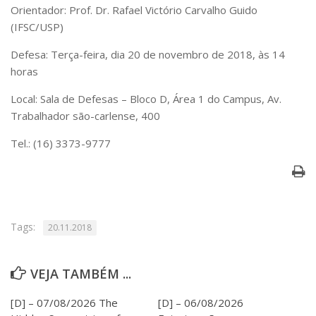
Serviços
Orientador: Prof. Dr. Rafael Victório Carvalho Guido
(IFSC/USP)
Bibliotecas
Apoio ao Estudante
Defesa: Terça-feira, dia 20 de novembro de 2018, às 14
Segurança, Trânsito e Prevenção
horas
RH, Administrativo e Financeiro
Outros serviços
Local: Sala de Defesas – Bloco D, Área 1 do Campus, Av.
Comunicação
Trabalhador são-carlense, 400
Assessorias e Mídias
Tel.: (16) 3373-9777
Aplicativos e Sites
Jornal da USP
Agenda de Eventos
Defesa de Teses
Tags:
20.11.2018
VEJA TAMBÉM ...
[D] – 07/08/2026 The
[D] – 06/08/2026