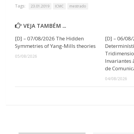
Tags:
23.01.2019
ICMC
mestrado
VEJA TAMBÉM ...
[D] – 07/08/2026 The Hidden
[D] – 06/08
Symmetries of Yang-Mills theories
Determiníst
Tridimensio
05/08/2026
Invariantes
de Comunic
04/08/2026