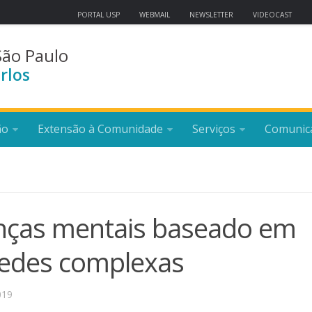
PORTAL USP
WEBMAIL
NEWSLETTER
VIDEOCAST
São Paulo
rlos
ão
Extensão à Comunidade
Serviços
Comunic
enças mentais baseado em
redes complexas
019