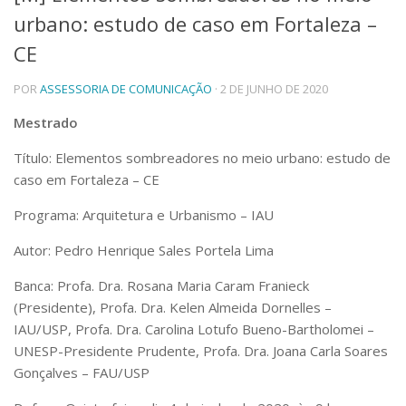
urbano: estudo de caso em Fortaleza –
Telefones e Mapas
Pessoas
CE
Ensino
POR
ASSESSORIA DE COMUNICAÇÃO
· 2 DE JUNHO DE 2020
Graduação
Pós-Graduação
Mestrado
Educação a distância
Cursos de Extensão
Título: Elementos sombreadores no meio urbano: estudo de
Pesquisa e Inovação
caso em Fortaleza – CE
Linhas de Pesquisa
Programa: Arquitetura e Urbanismo – IAU
Centros, Núcleos e Projetos em Rede
Pós-doutorado
Autor: Pedro Henrique Sales Portela Lima
Iniciação Científica
Transferência de Tecnologia
Banca: Profa. Dra. Rosana Maria Caram Franieck
Empresas Juniores
(Presidente), Profa. Dra. Kelen Almeida Dornelles –
Extensão à Comunidade
IAU/USP, Profa. Dra. Carolina Lotufo Bueno-Bartholomei –
UNESP-Presidente Prudente, Profa. Dra. Joana Carla Soares
Projetos, Programas e Cursos
Artes, Cultura e Esportes
Gonçalves – FAU/USP
Museus e Espaços Interativos