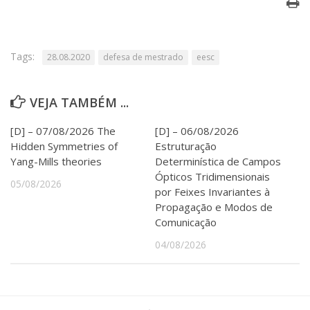
Serviços
Bibliotecas
Apoio ao Estudante
Tags:
Segurança, Trânsito e Prevenção
28.08.2020
defesa de mestrado
eesc
RH, Administrativo e Financeiro
Outros serviços
VEJA TAMBÉM ...
Comunicação
Assessorias e Mídias
[D] – 07/08/2026 The
[D] – 06/08/2026
Aplicativos e Sites
Hidden Symmetries of
Estruturação
Jornal da USP
Yang-Mills theories
Determinística de Campos
Agenda de Eventos
Ópticos Tridimensionais
05/08/2026
Defesa de Teses
por Feixes Invariantes à
Propagação e Modos de
Comunicação
04/08/2026