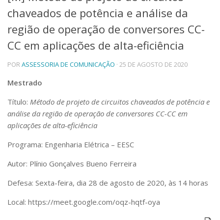
chaveados de potência e análise da
Telefones e Mapas
Pessoas
região de operação de conversores CC-
Ensino
CC em aplicações de alta-eficiência
Graduação
Pós-Graduação
POR
ASSESSORIA DE COMUNICAÇÃO
· 25 DE AGOSTO DE 2020
Educação a distância
Cursos de Extensão
Mestrado
Pesquisa e Inovação
Título:
Método de projeto de circuitos chaveados de potência e
Linhas de Pesquisa
análise da região de operação de conversores CC-CC em
Centros, Núcleos e Projetos em Rede
aplicações de alta-eficiência
Pós-doutorado
Iniciação Científica
Programa: Engenharia Elétrica – EESC
Transferência de Tecnologia
Empresas Juniores
Autor: Plínio Gonçalves Bueno Ferreira
Extensão à Comunidade
Defesa: Sexta-feira, dia 28 de agosto de 2020, às 14 horas
Projetos, Programas e Cursos
Artes, Cultura e Esportes
Local: https://meet.google.com/oqz-hqtf-oya
Museus e Espaços Interativos