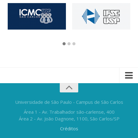
Universidade de São Paulo - Campus de São Carlos
Área 1 - Av. Trabalhador são-carlense, 400
Área 2 - Av. João Dagnone, 1100, São Carlos/SP
Créditos