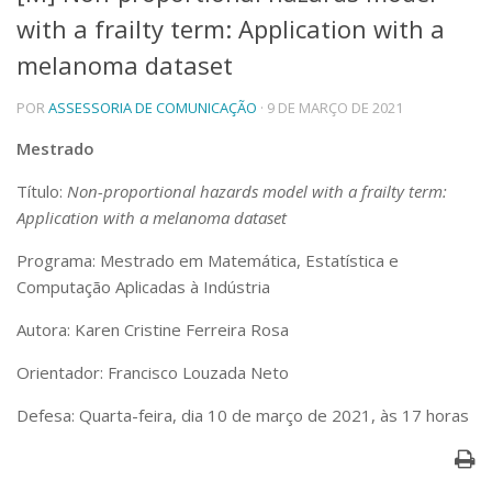
with a frailty term: Application with a
Telefones e Mapas
Pessoas
melanoma dataset
Ensino
POR
ASSESSORIA DE COMUNICAÇÃO
· 9 DE MARÇO DE 2021
Graduação
Pós-Graduação
Mestrado
Educação a distância
Cursos de Extensão
Título:
Non-proportional hazards model with a frailty term:
Pesquisa e Inovação
Application with a melanoma dataset
Linhas de Pesquisa
Programa: Mestrado em Matemática, Estatística e
Centros, Núcleos e Projetos em Rede
Computação Aplicadas à Indústria
Pós-doutorado
Iniciação Científica
Autora: Karen Cristine Ferreira Rosa
Transferência de Tecnologia
Empresas Juniores
Orientador: Francisco Louzada Neto
Extensão à Comunidade
Defesa: Quarta-feira, dia 10 de março de 2021, às 17 horas
Projetos, Programas e Cursos
Artes, Cultura e Esportes
Museus e Espaços Interativos