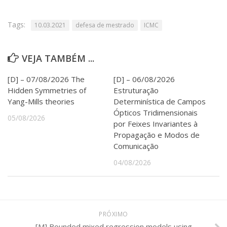
Serviços
Bibliotecas
Tags:
10.03.2021
defesa de mestrado
ICMC
Apoio ao Estudante
Segurança, Trânsito e Prevenção
RH, Administrativo e Financeiro
VEJA TAMBÉM ...
Outros serviços
Comunicação
[D] – 07/08/2026 The
[D] – 06/08/2026
Hidden Symmetries of
Estruturação
Assessorias e Mídias
Yang-Mills theories
Determinística de Campos
Aplicativos e Sites
Ópticos Tridimensionais
Jornal da USP
05/08/2026
por Feixes Invariantes à
Agenda de Eventos
Propagação e Modos de
Defesa de Teses
Comunicação
04/08/2026
PRÓXIMO
[M] Bounded mixed regression models using