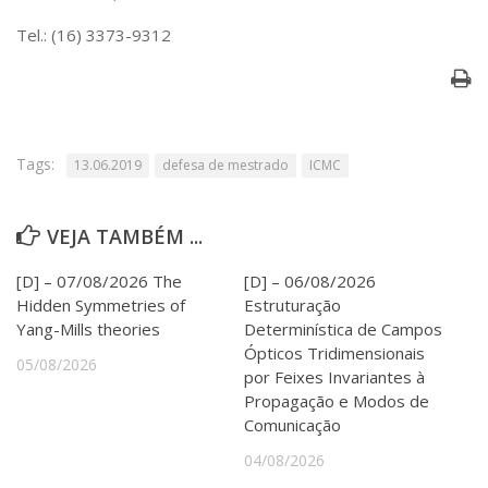
Serviços
Tel.: (16) 3373-9312
Bibliotecas
Apoio ao Estudante
Segurança, Trânsito e Prevenção
RH, Administrativo e Financeiro
Outros serviços
Tags:
Comunicação
13.06.2019
defesa de mestrado
ICMC
Assessorias e Mídias
Aplicativos e Sites
VEJA TAMBÉM ...
Jornal da USP
Agenda de Eventos
[D] – 07/08/2026 The
[D] – 06/08/2026
Defesa de Teses
Hidden Symmetries of
Estruturação
Yang-Mills theories
Determinística de Campos
Ópticos Tridimensionais
05/08/2026
por Feixes Invariantes à
Propagação e Modos de
Comunicação
04/08/2026