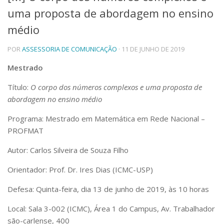
uma proposta de abordagem no ensino
Telefones e Mapas
Pessoas
médio
Ensino
POR
ASSESSORIA DE COMUNICAÇÃO
· 11 DE JUNHO DE 2019
Graduação
Pós-Graduação
Mestrado
Educação a distância
Cursos de Extensão
Título:
O corpo dos números complexos e uma proposta de
Pesquisa e Inovação
abordagem no ensino médio
Linhas de Pesquisa
Programa: Mestrado em Matemática em Rede Nacional –
Centros, Núcleos e Projetos em Rede
PROFMAT
Pós-doutorado
Iniciação Científica
Autor: Carlos Silveira de Souza Filho
Transferência de Tecnologia
Empresas Juniores
Orientador: Prof. Dr. Ires Dias (ICMC-USP)
Extensão à Comunidade
Defesa: Quinta-feira, dia 13 de junho de 2019, às 10 horas
Projetos, Programas e Cursos
Artes, Cultura e Esportes
Local: Sala 3-002 (ICMC), Área 1 do Campus, Av. Trabalhador
Museus e Espaços Interativos
são-carlense, 400