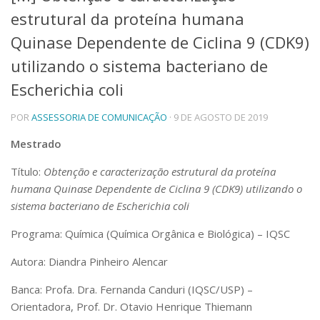
estrutural da proteína humana
Telefones e Mapas
Pessoas
Quinase Dependente de Ciclina 9 (CDK9)
Ensino
utilizando o sistema bacteriano de
Graduação
Escherichia coli
Pós-Graduação
Educação a distância
Cursos de Extensão
POR
ASSESSORIA DE COMUNICAÇÃO
· 9 DE AGOSTO DE 2019
Pesquisa e Inovação
Mestrado
Linhas de Pesquisa
Título:
Obtenção e caracterização estrutural da proteína
Centros, Núcleos e Projetos em Rede
humana Quinase Dependente de Ciclina 9 (CDK9) utilizando o
Pós-doutorado
Iniciação Científica
sistema bacteriano de Escherichia coli
Transferência de Tecnologia
Programa: Química (Química Orgânica e Biológica) – IQSC
Empresas Juniores
Extensão à Comunidade
Autora: Diandra Pinheiro Alencar
Projetos, Programas e Cursos
Banca: Profa. Dra. Fernanda Canduri (IQSC/USP) –
Artes, Cultura e Esportes
Orientadora, Prof. Dr. Otavio Henrique Thiemann
Museus e Espaços Interativos