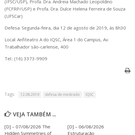
(IFSC/USP), Profa. Dra. Andreia Machado Leopoldino
Serviços
(FCFRP/USP) e Profa. Dra. Dulce Helena Ferreira de Souza
Bibliotecas
(UFSCar)
Apoio ao Estudante
Segurança, Trânsito e Prevenção
Defesa: Segunda-feira, dia 12 de agosto de 2019, às 8h30
RH, Administrativo e Financeiro
Outros serviços
Local: Anfiteatro A do IQSC, Área 1 do Campus, Av.
Comunicação
Trabalhador são-carlense, 400
Assessorias e Mídias
Tel.: (16) 3373-9909
Aplicativos e Sites
Jornal da USP
Agenda de Eventos
Defesa de Teses
Tags:
12.08.2019
defesa de mestrado
IQSC
VEJA TAMBÉM ...
[D] – 07/08/2026 The
[D] – 06/08/2026
Hidden Symmetries of
Estruturação