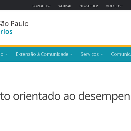
PORTAL USP
WEBMAIL
NEWSLETTER
VIDEOCAST
São Paulo
rlos
ão
Extensão à Comunidade
Serviços
Comunic
jeto orientado ao desempe