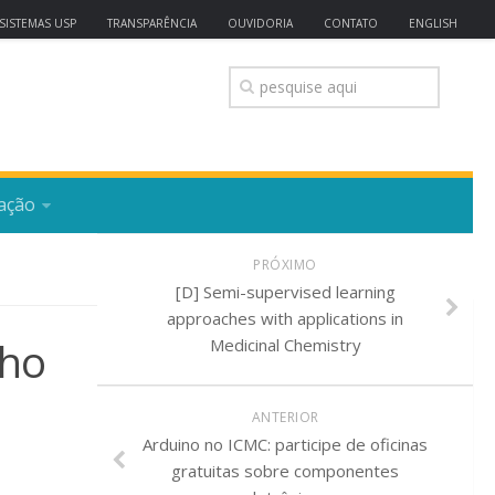
SISTEMAS USP
TRANSPARÊNCIA
OUVIDORIA
CONTATO
ENGLISH
ação
PRÓXIMO
[D] Semi-supervised learning
approaches with applications in
nho
Medicinal Chemistry
ANTERIOR
Arduino no ICMC: participe de oficinas
gratuitas sobre componentes