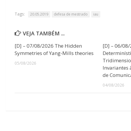
Tags:
20.05.2019
defesa de mestrado
iau
VEJA TAMBÉM ...
[D] – 07/08/2026 The Hidden
[D] – 06/08
Symmetries of Yang-Mills theories
Determiníst
Tridimensio
05/08/2026
Invariantes
de Comunic
04/08/2026