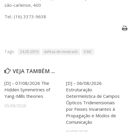
Serviços
são-carlense, 400
Bibliotecas
Tel.: (16) 3373-9638
Apoio ao Estudante
Segurança, Trânsito e Prevenção
RH, Administrativo e Financeiro
Outros serviços
Comunicação
Tags:
24.05.2019
defesa de mestrado
ICMC
Assessorias e Mídias
Aplicativos e Sites
Jornal da USP
VEJA TAMBÉM ...
Agenda de Eventos
Defesa de Teses
[D] – 07/08/2026 The
[D] – 06/08/2026
Hidden Symmetries of
Estruturação
Yang-Mills theories
Determinística de Campos
Ópticos Tridimensionais
05/08/2026
por Feixes Invariantes à
Propagação e Modos de
Comunicação
04/08/2026