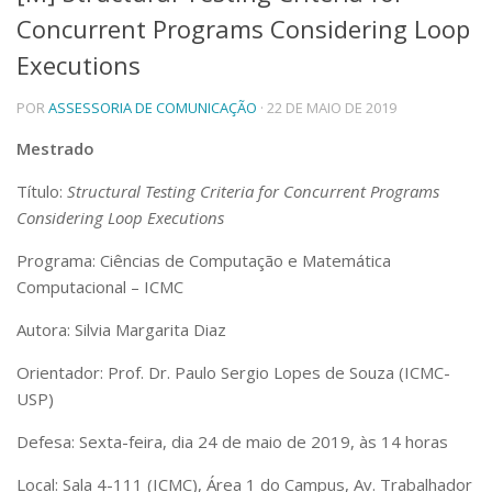
Concurrent Programs Considering Loop
Telefones e Mapas
Pessoas
Executions
Ensino
POR
ASSESSORIA DE COMUNICAÇÃO
· 22 DE MAIO DE 2019
Graduação
Pós-Graduação
Mestrado
Educação a distância
Cursos de Extensão
Título:
Structural Testing Criteria for Concurrent Programs
Pesquisa e Inovação
Considering Loop Executions
Linhas de Pesquisa
Programa: Ciências de Computação e Matemática
Centros, Núcleos e Projetos em Rede
Computacional – ICMC
Pós-doutorado
Iniciação Científica
Autora: Silvia Margarita Diaz
Transferência de Tecnologia
Empresas Juniores
Orientador: Prof. Dr. Paulo Sergio Lopes de Souza (ICMC-
Extensão à Comunidade
USP)
Projetos, Programas e Cursos
Defesa: Sexta-feira, dia 24 de maio de 2019, às 14 horas
Artes, Cultura e Esportes
Museus e Espaços Interativos
Local: Sala 4-111 (ICMC), Área 1 do Campus, Av. Trabalhador