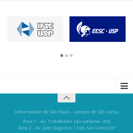
Universidade de São Paulo - Campus de São Carlos
Área 1 - Av. Trabalhador são-carlense, 400
Área 2 - Av. João Dagnone, 1100, São Carlos/SP