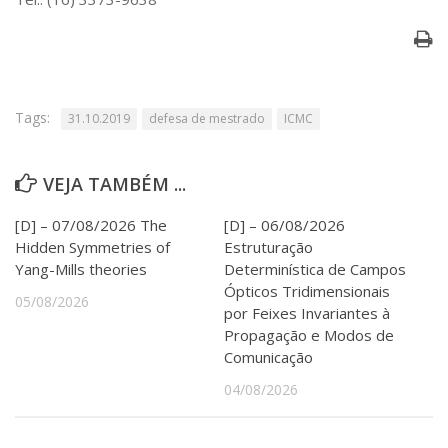
Serviços
Bibliotecas
Apoio ao Estudante
Segurança, Trânsito e Prevenção
RH, Administrativo e Financeiro
Tags:
31.10.2019
defesa de mestrado
ICMC
Outros serviços
Comunicação
VEJA TAMBÉM ...
Assessorias e Mídias
Aplicativos e Sites
[D] – 07/08/2026 The
[D] – 06/08/2026
Jornal da USP
Agenda de Eventos
Hidden Symmetries of
Estruturação
Defesa de Teses
Yang-Mills theories
Determinística de Campos
Ópticos Tridimensionais
05/08/2026
por Feixes Invariantes à
Propagação e Modos de
Comunicação
04/08/2026