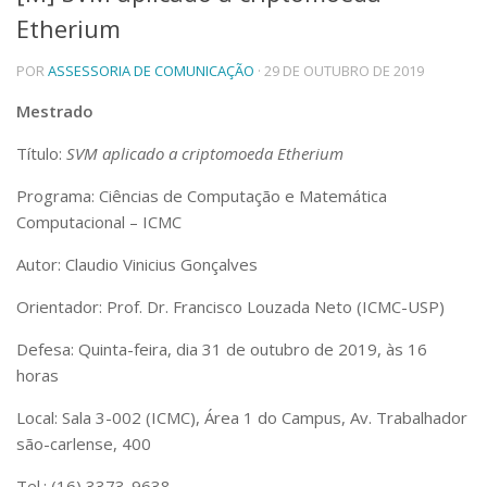
Etherium
Telefones e Mapas
Pessoas
POR
ASSESSORIA DE COMUNICAÇÃO
· 29 DE OUTUBRO DE 2019
Ensino
Graduação
Mestrado
Pós-Graduação
Título:
SVM aplicado a criptomoeda Etherium
Educação a distância
Cursos de Extensão
Programa: Ciências de Computação e Matemática
Pesquisa e Inovação
Computacional – ICMC
Linhas de Pesquisa
Autor: Claudio Vinicius Gonçalves
Centros, Núcleos e Projetos em Rede
Pós-doutorado
Orientador: Prof. Dr. Francisco Louzada Neto (ICMC-USP)
Iniciação Científica
Transferência de Tecnologia
Defesa: Quinta-feira, dia 31 de outubro de 2019, às 16
Empresas Juniores
horas
Extensão à Comunidade
Local: Sala 3-002 (ICMC), Área 1 do Campus, Av. Trabalhador
Projetos, Programas e Cursos
são-carlense, 400
Artes, Cultura e Esportes
Museus e Espaços Interativos
Tel.: (16) 3373-9638