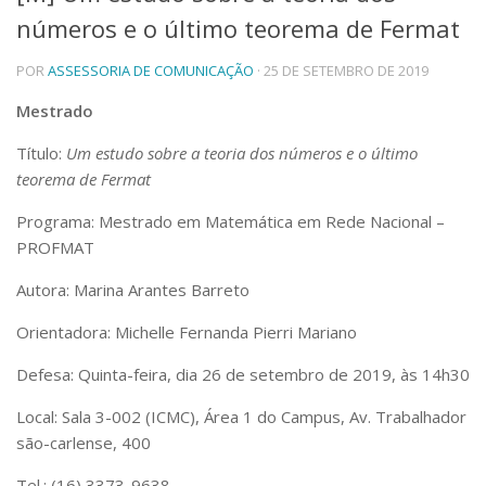
números e o último teorema de Fermat
Telefones e Mapas
Pessoas
POR
ASSESSORIA DE COMUNICAÇÃO
· 25 DE SETEMBRO DE 2019
Ensino
Graduação
Mestrado
Pós-Graduação
Título:
Um estudo sobre a teoria dos números e o último
Educação a distância
Cursos de Extensão
teorema de Fermat
Pesquisa e Inovação
Programa: Mestrado em Matemática em Rede Nacional –
Linhas de Pesquisa
PROFMAT
Centros, Núcleos e Projetos em Rede
Pós-doutorado
Autora: Marina Arantes Barreto
Iniciação Científica
Orientadora: Michelle Fernanda Pierri Mariano
Transferência de Tecnologia
Empresas Juniores
Defesa: Quinta-feira, dia 26 de setembro de 2019, às 14h30
Extensão à Comunidade
Local: Sala 3-002 (ICMC), Área 1 do Campus, Av. Trabalhador
Projetos, Programas e Cursos
são-carlense, 400
Artes, Cultura e Esportes
Museus e Espaços Interativos
Tel.: (16) 3373-9638