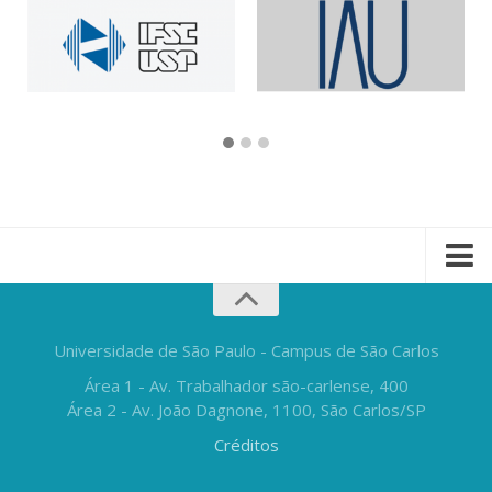
Universidade de São Paulo - Campus de São Carlos
Área 1 - Av. Trabalhador são-carlense, 400
Área 2 - Av. João Dagnone, 1100, São Carlos/SP
Créditos