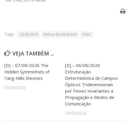
Serviços
Bibliotecas
Apoio ao Estudante
Segurança, Trânsito e Prevenção
RH, Administrativo e Financeiro
Tags:
26.09.2019
defesa de mestrado
ICMC
Outros serviços
Comunicação
VEJA TAMBÉM ...
Assessorias e Mídias
Aplicativos e Sites
[D] – 07/08/2026 The
[D] – 06/08/2026
Jornal da USP
Agenda de Eventos
Hidden Symmetries of
Estruturação
Defesa de Teses
Yang-Mills theories
Determinística de Campos
Ópticos Tridimensionais
05/08/2026
por Feixes Invariantes à
Propagação e Modos de
Comunicação
04/08/2026