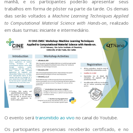
manhã, e os participantes poderão apresentar seus
Serviços
trabalhos em forma de pôster na parte da tarde. Os demais
Bibliotecas
dias serão voltados a
Machine Learning Techniques Applied
Apoio ao Estudante
to Computational Material Science with Hands-on
, realizado
Segurança, Trânsito e Prevenção
em duas turmas: iniciante e intermediário.
RH, Administrativo e Financeiro
Outros serviços
Comunicação
Assessorias e Mídias
Aplicativos e Sites
Jornal da USP
Agenda de Eventos
Defesa de Teses
O evento será
transmitido ao vivo
no canal do Youtube.
Os participantes presenciais receberão certificado, e no