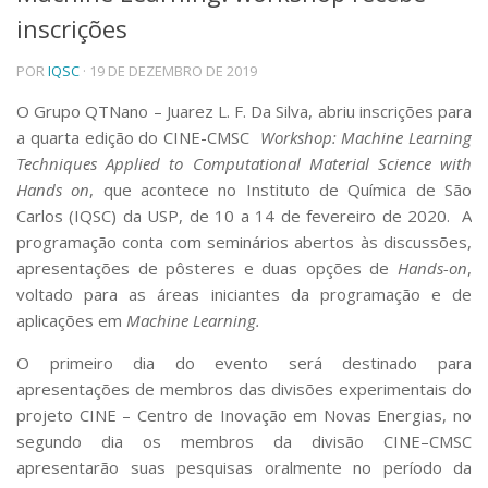
inscrições
Telefones e Mapas
Pessoas
POR
IQSC
· 19 DE DEZEMBRO DE 2019
Ensino
Graduação
O Grupo QTNano – Juarez L. F. Da Silva, abriu inscrições para
Pós-Graduação
a quarta edição do CINE-CMSC
Workshop: Machine Learning
Educação a distância
Techniques Applied to Computational Material Science with
Cursos de Extensão
Hands on
, que acontece no Instituto de Química de São
Pesquisa e Inovação
Carlos (IQSC) da USP, de 10 a 14 de fevereiro de 2020. A
programação conta com seminários abertos às discussões,
Linhas de Pesquisa
Centros, Núcleos e Projetos em Rede
apresentações de pôsteres e duas opções de
Hands-on
,
Pós-doutorado
voltado para as áreas iniciantes da programação e de
Iniciação Científica
aplicações em
Machine Learning.
Transferência de Tecnologia
Empresas Juniores
O primeiro dia do evento será destinado para
Extensão à Comunidade
apresentações de membros das divisões experimentais do
projeto CINE – Centro de Inovação em Novas Energias, no
Projetos, Programas e Cursos
segundo dia os membros da divisão CINE–CMSC
Artes, Cultura e Esportes
apresentarão suas pesquisas oralmente no período da
Museus e Espaços Interativos