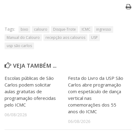
Tags:
bixo
calouro
Disque-Trote
ICMC
ingresso
Manual do Calouro
recepção aos calouros
USP
usp são carlos
VEJA TAMBÉM ...
Escolas públicas de São
Festa do Livro da USP São
Carlos podem solicitar
Carlos abre programação
aulas gratuitas de
com espetáculo de dança
programação oferecidas
vertical nas
pelo ICMC
comemorações dos 55
anos do ICMC
06/08/2026
06/08/2026