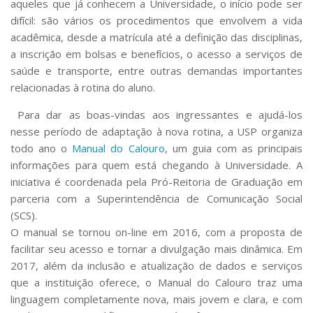
aqueles que já conhecem a Universidade, o início pode ser
Serviços
difícil: são vários os procedimentos que envolvem a vida
Bibliotecas
acadêmica, desde a matrícula até a definição das disciplinas,
Apoio ao Estudante
a inscrição em bolsas e benefícios, o acesso a serviços de
Segurança, Trânsito e Prevenção
saúde e transporte, entre outras demandas importantes
RH, Administrativo e Financeiro
Outros serviços
relacionadas à rotina do aluno.
Comunicação
Para dar as boas-vindas aos ingressantes e ajudá-los
Assessorias e Mídias
nesse período de adaptação à nova rotina, a USP organiza
Aplicativos e Sites
todo ano o
Manual do Calouro
, um guia com as principais
Jornal da USP
informações para quem está chegando à Universidade. A
Agenda de Eventos
iniciativa é coordenada pela Pró-Reitoria de Graduação em
Defesa de Teses
parceria com a Superintendência de Comunicação Social
(SCS).
O manual se tornou on-line em 2016, com a proposta de
facilitar seu acesso e tornar a divulgação mais dinâmica. Em
2017, além da inclusão e atualização de dados e serviços
que a instituição oferece, o Manual do Calouro traz uma
linguagem completamente nova, mais jovem e clara, e com