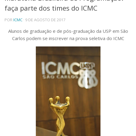
faça parte dos times do ICMC
Telefones e Mapas
Pessoas
POR
ICMC
· 9 DE AGOSTO DE 2017
Ensino
Graduação
Alunos de graduação e de pós-graduação da USP em São
Pós-Graduação
Carlos podem se inscrever na prova seletiva do ICMC
Educação a distância
Cursos de Extensão
Pesquisa e Inovação
Linhas de Pesquisa
Centros, Núcleos e Projetos em Rede
Pós-doutorado
Iniciação Científica
Transferência de Tecnologia
Empresas Juniores
Extensão à Comunidade
Projetos, Programas e Cursos
Artes, Cultura e Esportes
Museus e Espaços Interativos