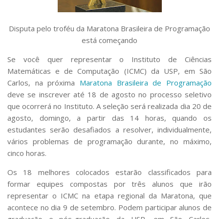
Serviços
Bibliotecas
Disputa pelo troféu da Maratona Brasileira de Programação
Apoio ao Estudante
está começando
Segurança, Trânsito e Prevenção
RH, Administrativo e Financeiro
Se você quer representar o Instituto de Ciências
Outros serviços
Matemáticas e de Computação (ICMC) da USP, em São
Comunicação
Carlos, na próxima
Maratona Brasileira de Programação
Assessorias e Mídias
deve se inscrever até 18 de agosto no processo seletivo
Aplicativos e Sites
que ocorrerá no Instituto. A seleção será realizada dia 20 de
Jornal da USP
agosto, domingo, a partir das 14 horas, quando os
Agenda de Eventos
estudantes serão desafiados a resolver, individualmente,
Defesa de Teses
vários problemas de programação durante, no máximo,
cinco horas.
Os 18 melhores colocados estarão classificados para
formar equipes compostas por três alunos que irão
representar o ICMC na etapa regional da Maratona, que
acontece no dia 9 de setembro. Podem participar alunos de
graduação e pós-graduação da USP, em São Carlos,