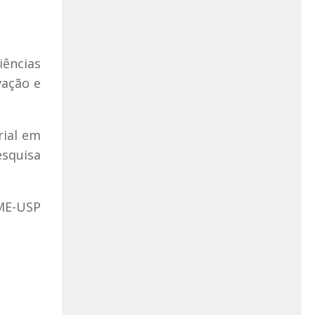
iências
vação e
rial em
esquisa
ME-USP