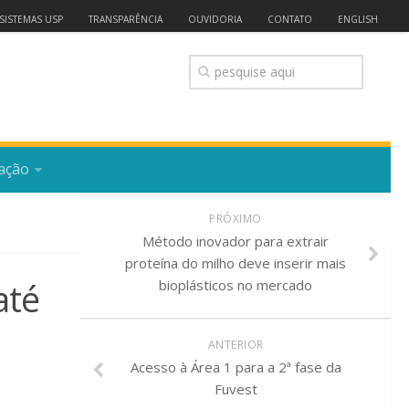
SISTEMAS USP
TRANSPARÊNCIA
OUVIDORIA
CONTATO
ENGLISH
ação
PRÓXIMO
Método inovador para extrair
proteína do milho deve inserir mais
até
bioplásticos no mercado
ANTERIOR
Acesso à Área 1 para a 2ª fase da
Fuvest