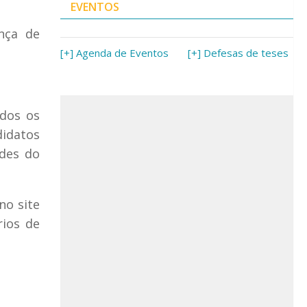
EVENTOS
nça de
[+] Agenda de Eventos
[+] Defesas de teses
odos os
didatos
ades do
no site
rios de