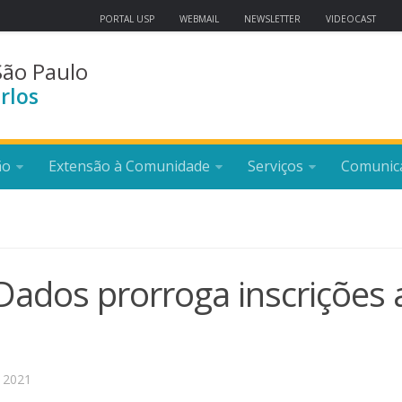
PORTAL USP
WEBMAIL
NEWSLETTER
VIDEOCAST
São Paulo
rlos
ão
Extensão à Comunidade
Serviços
Comunic
ados prorroga inscrições 
 2021