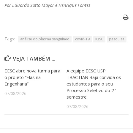
Por Eduardo Sotto Mayor e Henrique Fontes
Tags:
análise do plasma sanguíneo
covid-19
IQSC
pesquisa
VEJA TAMBÉM ...
EESC abre nova turma para
A equipe EESC USP
o projeto “Elas na
TRACTIAN Baja convida os
Engenharia”
estudantes para o seu
Processo Seletivo do 2º
07/08/2026
semestre
07/08/2026