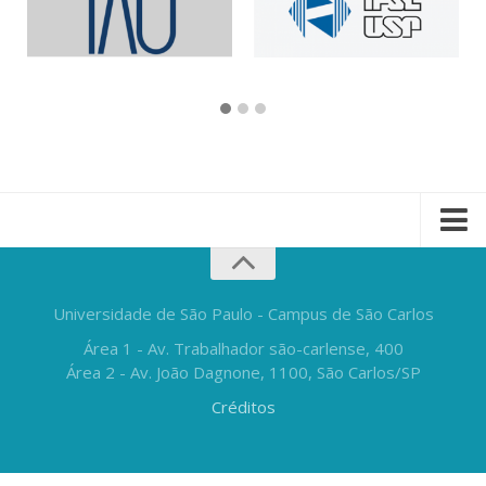
Universidade de São Paulo - Campus de São Carlos
Área 1 - Av. Trabalhador são-carlense, 400
Área 2 - Av. João Dagnone, 1100, São Carlos/SP
Créditos