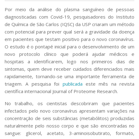
Serviços
Por meio da análise do plasma sanguíneo de pessoas
Bibliotecas
diagnosticadas com Covid-19, pesquisadores do Instituto
Apoio ao Estudante
de Química de São Carlos (IQSC) da USP criaram um método
Segurança, Trânsito e Prevenção
com potencial para prever qual será a gravidade da doença
RH, Administrativo e Financeiro
Outros serviços
em pacientes que testam positivo para o novo coronavírus.
O estudo é o pontapé inicial para o desenvolvimento de um
Comunicação
novo protocolo clínico que poderá ajudar médicos e
Assessorias e Mídias
hospitais a identificarem, logo nos primeiros dias de
Aplicativos e Sites
sintomas, quem deve receber cuidados diferenciados mais
Jornal da USP
Agenda de Eventos
rapidamente, tornando-se uma importante ferramenta de
Defesa de Teses
triagem. A pesquisa foi
publicada
este mês na revista
científica internacional
Journal of Proteome Research
.
No trabalho, os cientistas descobriram que pacientes
infectados pelo novo coronavírus apresentam variações na
concentração de seis substâncias (metabólitos) produzidas
naturalmente pelo nosso corpo e que são encontradas no
sangue: glicerol, acetato, 3-aminoisobutirato, formato,