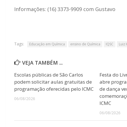
Informações: (16) 3373-9909 com Gustavo
Tags:
Educação em Química
ensino de Química
IQSC
Luiz 
VEJA TAMBÉM ...
Escolas públicas de São Carlos
Festa do Liv
podem solicitar aulas gratuitas de
abre progr
programação oferecidas pelo ICMC
de dança ver
comemoraçõ
06/08/2026
ICMC
06/08/2026