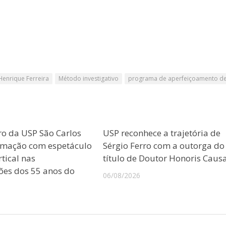
Henrique Ferreira
Método investigativo
programa de aperfeiçoamento de
ro da USP São Carlos
USP reconhece a trajetória de
amação com espetáculo
Sérgio Ferro com a outorga do
tical nas
título de Doutor Honoris Caus
es dos 55 anos do
06/08/2026