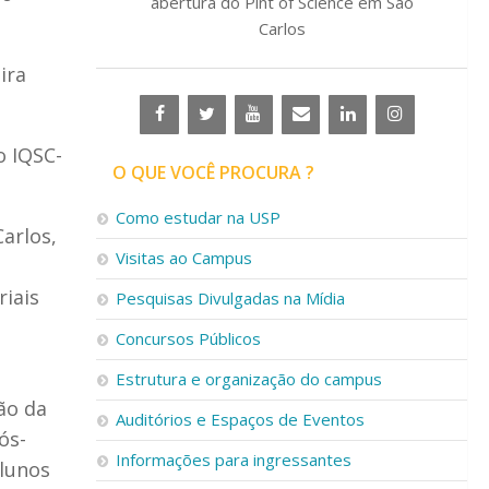
abertura do Pint of Science em São
Carlos
ira
o IQSC-
O QUE VOCÊ PROCURA ?
Como estudar na USP
arlos,
Visitas ao Campus
iais
Pesquisas Divulgadas na Mídia
Concursos Públicos
Estrutura e organização do campus
ão da
Auditórios e Espaços de Eventos
ós-
Informações para ingressantes
alunos