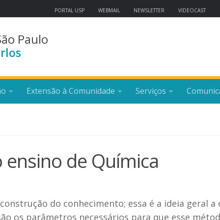
PORTAL USP
WEBMAIL
NEWSLETTER
VIDEOCAST
São Paulo
rlos
ão
Extensão à Comunidade
Serviços
Comunic
o ensino de Química
 construção do conhecimento; essa é a ideia geral a
são os parâmetros necessários para que esse méto