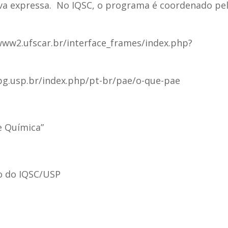
tiva expressa. No IQSC, o programa é coordenado pe
www2.ufscar.br/interface_frames/index.php?
rpg.usp.br/index.php/pt-br/pae/o-que-pae
e Química”
eo do IQSC/USP