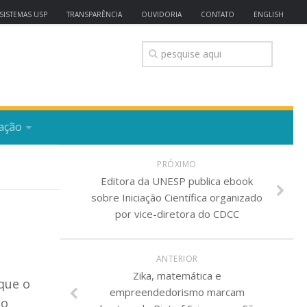
SISTEMAS USP
TRANSPARÊNCIA
OUVIDORIA
CONTATO
ENGLISH
ação
PRÓXIMO
Editora da UNESP publica ebook
sobre Iniciação Científica organizado
por vice-diretora do CDCC
ANTERIOR
Zika, matemática e
 que o
empreendedorismo marcam
do