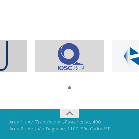
Área 1 - Av. Trabalhador são-carlense, 400
Área 2 - Av. João Dagnone, 1100, São Carlos/SP