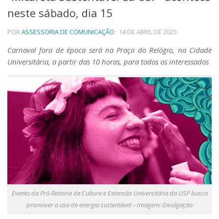
neste sábado, dia 15
Telefones e Mapas
Pessoas
POR
ASSESSORIA DE COMUNICAÇÃO
· 14 DE ABRIL DE 2023
Ensino
Graduação
Carnaval fora de época será na Praça do Relógio, na Cidade
Pós-Graduação
Universitária, a partir das 10 horas, para todos os interessados
Educação a distância
Cursos de Extensão
Pesquisa e Inovação
Linhas de Pesquisa
Centros, Núcleos e Projetos em Rede
Pós-doutorado
Iniciação Científica
Transferência de Tecnologia
Empresas Juniores
Extensão à Comunidade
Projetos, Programas e Cursos
Evento da Pró-Reitoria de Cultura e Extensão Universitária da USP busca
Artes, Cultura e Esportes
promover o uso de energia sustentável – Imagem: Divulgação​
Museus e Espaços Interativos