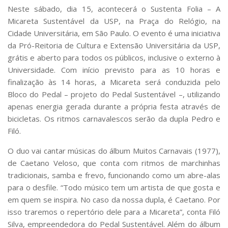
Serviços
Neste sábado, dia 15, acontecerá o
Sustenta Folia – A
Bibliotecas
Micareta Sustentável da USP,
na Praça do Relógio, na
Apoio ao Estudante
Cidade Universitária, em São Paulo. O evento é uma iniciativa
Segurança, Trânsito e Prevenção
da Pró-Reitoria de Cultura e Extensão Universitária da USP,
RH, Administrativo e Financeiro
grátis e aberto para todos os públicos, inclusive o externo à
Outros serviços
Universidade. Com início previsto para as 10 horas e
Comunicação
finalização às 14 horas, a
Micareta
será conduzida pelo
Assessorias e Mídias
Bloco do Pedal – projeto do Pedal Sustentável –, utilizando
Aplicativos e Sites
apenas energia gerada durante a própria festa através de
Jornal da USP
bicicletas. Os ritmos carnavalescos serão da dupla Pedro e
Agenda de Eventos
Filó.
Defesa de Teses
O duo vai cantar músicas do álbum
Muitos Carnavais
(1977),
de Caetano Veloso, que conta com ritmos de marchinhas
tradicionais, samba e frevo, funcionando como um abre-alas
para o desfile. “Todo músico tem um artista de que gosta e
em quem se inspira. No caso da nossa dupla, é Caetano. Por
isso traremos o repertório dele para a
Micareta
”, conta Filó
Silva, empreendedora do Pedal Sustentável. Além do álbum