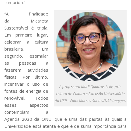
cumprida.”
“A finalidade
da
Micareta
Sustentável
é tripla.
Em primeiro lugar,
celebrar a cultura
brasileira. Em
segundo, estimular
as pessoas a
fazerem atividades
físicas. Por último,
incentivar o uso de
A professora Marli Quadros Leite, pró-
fontes de energia de
reitora de Cultura e Extensão Universitária
renovável. Todos
da USP – Foto: Marcos Santos/USP Imagens
esses aspectos
contemplam a
Agenda 2030 da ONU, que é uma das pautas às quais a
Universidade está atenta e que é de suma importância para