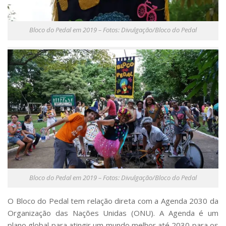
Bloco do Pedal em 2019 – Fotos: Divulgação/Bloco do Pedal
Bloco do Pedal em 2019 – Fotos: Divulgação/Bloco do Pedal
O Bloco do Pedal tem relação direta com a Agenda 2030 da
Organização das Nações Unidas (ONU). A Agenda é um
plano global para atingir um mundo melhor até 2030 para os