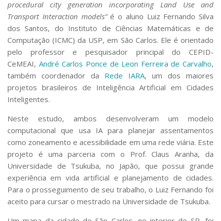
procedural city generation incorporating Land Use and
Serviços
Transport Interaction models”
é o aluno Luiz Fernando Silva
Bibliotecas
dos Santos, do Instituto de Ciências Matemáticas e de
Apoio ao Estudante
Computação (ICMC) da USP, em São Carlos. Ele é orientado
Segurança, Trânsito e Prevenção
RH, Administrativo e Financeiro
pelo professor e pesquisador principal do CEPID-
Outros serviços
CeMEAI,
André Carlos Ponce de Leon Ferreira de Carvalho
,
Comunicação
também coordenador da
Rede IARA
, um dos maiores
projetos brasileiros de Inteligência Artificial em Cidades
Assessorias e Mídias
Inteligentes.
Aplicativos e Sites
Jornal da USP
Neste estudo, ambos desenvolveram um modelo
Agenda de Eventos
computacional que usa IA para planejar assentamentos
Defesa de Teses
como zoneamento e acessibilidade em uma rede viária. Este
projeto é uma parceria com o Prof. Claus Aranha, da
Universidade de Tsukuba, no Japão, que possui grande
experiência em vida artificial e planejamento de cidades.
Para o prosseguimento de seu trabalho, o Luiz Fernando foi
aceito para cursar o mestrado na Universidade de Tsukuba.
Um mapa da cidade de São Carlos, no interior de SP, foi