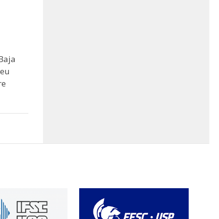
Baja
seu
re