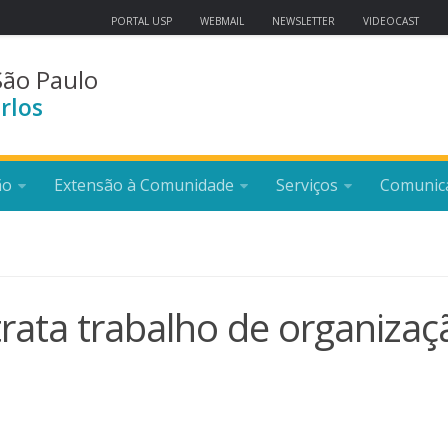
PORTAL USP
WEBMAIL
NEWSLETTER
VIDEOCAST
São Paulo
rlos
ão
Extensão à Comunidade
Serviços
Comunic
trata trabalho de organizaç