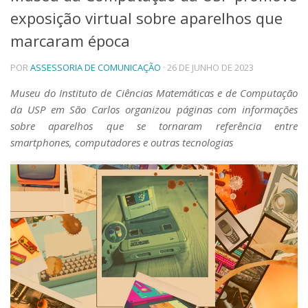
exposição virtual sobre aparelhos que
Telefones e Mapas
Pessoas
marcaram época
Ensino
POR
ASSESSORIA DE COMUNICAÇÃO
· 26 DE JUNHO DE 2023
Graduação
Pós-Graduação
Museu do Instituto de Ciências Matemáticas e de Computação
Educação a distância
da USP em São Carlos organizou páginas com informações
Cursos de Extensão
sobre aparelhos que se tornaram referência entre
Pesquisa e Inovação
smartphones, computadores e outras tecnologias
Linhas de Pesquisa
Centros, Núcleos e Projetos em Rede
Pós-doutorado
Iniciação Científica
Transferência de Tecnologia
Empresas Juniores
Extensão à Comunidade
Projetos, Programas e Cursos
Artes, Cultura e Esportes
Museus e Espaços Interativos