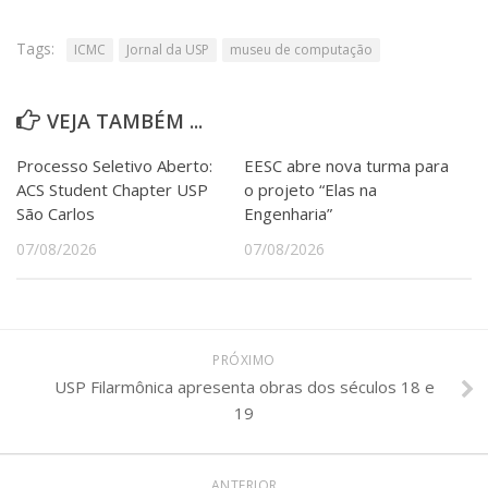
Tags:
ICMC
Jornal da USP
museu de computação
VEJA TAMBÉM ...
Processo Seletivo Aberto:
EESC abre nova turma para
ACS Student Chapter USP
o projeto “Elas na
São Carlos
Engenharia”
07/08/2026
07/08/2026
PRÓXIMO
USP Filarmônica apresenta obras dos séculos 18 e
19
ANTERIOR