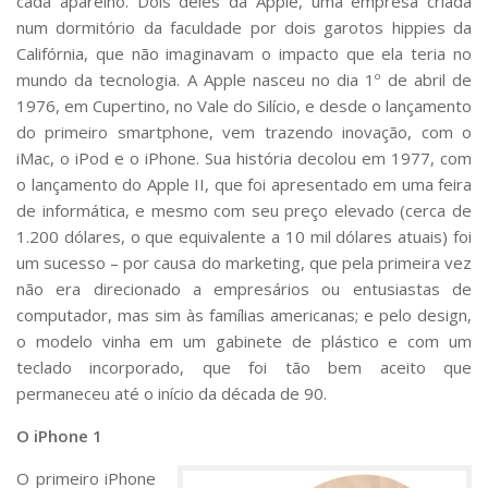
cada aparelho. Dois deles da Apple, uma empresa criada
num dormitório da faculdade por dois garotos hippies da
Califórnia, que não imaginavam o impacto que ela teria no
mundo da tecnologia. A Apple nasceu no dia 1º de abril de
1976, em Cupertino, no Vale do Silício, e desde o lançamento
do primeiro smartphone, vem trazendo inovação, com o
iMac, o iPod e o iPhone. Sua história decolou em 1977, com
o lançamento do Apple II, que foi apresentado em uma feira
de informática, e mesmo com seu preço elevado (cerca de
1.200 dólares, o que equivalente a 10 mil dólares atuais) foi
um sucesso – por causa do marketing, que pela primeira vez
não era direcionado a empresários ou entusiastas de
computador, mas sim às famílias americanas; e pelo design,
o modelo vinha em um gabinete de plástico e com um
teclado incorporado, que foi tão bem aceito que
permaneceu até o início da década de 90.
O iPhone 1
O primeiro iPhone