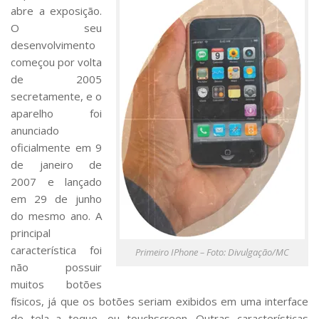
abre a exposição.
O seu
desenvolvimento
começou por volta
de 2005
secretamente, e o
aparelho foi
anunciado
oficialmente em 9
de janeiro de
2007 e lançado
em 29 de junho
do mesmo ano. A
principal
característica foi
Primeiro IPhone – Foto: Divulgação/MC
não possuir
muitos botões
físicos, já que os botões seriam exibidos em uma interface
de tela a toque, ou touchscreen. Outras características