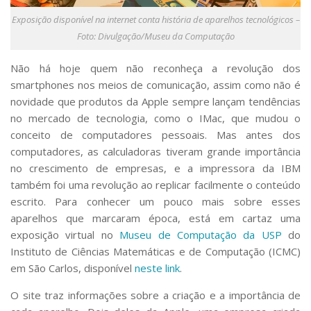
Serviços
Exposição disponível na internet conta história de aparelhos tecnológicos –
Bibliotecas
Foto: Divulgação/Museu da Computação
Apoio ao Estudante
Segurança, Trânsito e Prevenção
Não há hoje quem não reconheça a revolução dos
RH, Administrativo e Financeiro
smartphones nos meios de comunicação, assim como não é
Outros serviços
novidade que produtos da Apple sempre lançam tendências
Comunicação
no mercado de tecnologia, como o IMac, que mudou o
Assessorias e Mídias
conceito de computadores pessoais. Mas antes dos
Aplicativos e Sites
computadores, as calculadoras tiveram grande importância
Jornal da USP
no crescimento de empresas, e a impressora da IBM
Agenda de Eventos
também foi uma revolução ao replicar facilmente o conteúdo
Defesa de Teses
escrito. Para conhecer um pouco mais sobre esses
aparelhos que marcaram época, está em cartaz uma
exposição virtual no
Museu de Computação da USP
do
Instituto de Ciências Matemáticas e de Computação (ICMC)
em São Carlos, disponível
neste link
.
O site traz informações sobre a criação e a importância de