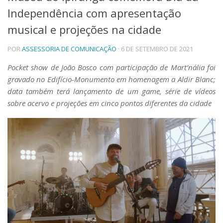
Independência com apresentação
Telefones e Mapas
Pessoas
musical e projeções na cidade
Ensino
POR
ASSESSORIA DE COMUNICAÇÃO
· 6 DE SETEMBRO DE 2021
Graduação
Pós-Graduação
Pocket show de João Bosco com participação de Mart’nália foi
Educação a distância
gravado no Edifício-Monumento em homenagem a Aldir Blanc;
Cursos de Extensão
data também terá lançamento de um game, série de vídeos
Pesquisa e Inovação
sobre acervo e projeções em cinco pontos diferentes da cidade
Linhas de Pesquisa
Centros, Núcleos e Projetos em Rede
Pós-doutorado
Iniciação Científica
Transferência de Tecnologia
Empresas Juniores
Extensão à Comunidade
Projetos, Programas e Cursos
Artes, Cultura e Esportes
Museus e Espaços Interativos