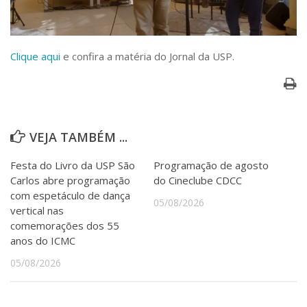
Serviços
Bibliotecas
Apoio ao Estudante
Clique aqui
e confira a matéria do Jornal da USP.
Segurança, Trânsito e Prevenção
RH, Administrativo e Financeiro
Outros serviços
Comunicação
Assessorias e Mídias
VEJA TAMBÉM ...
Aplicativos e Sites
Jornal da USP
Festa do Livro da USP São
Programação de agosto
Agenda de Eventos
Carlos abre programação
do Cineclube CDCC
Defesa de Teses
com espetáculo de dança
05/08/2026
vertical nas
comemorações dos 55
anos do ICMC
05/08/2026