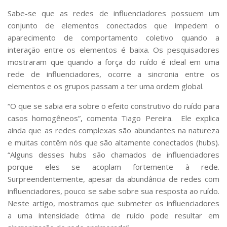
Serviços
Sabe-se que as redes de influenciadores possuem um
Bibliotecas
conjunto de elementos conectados que impedem o
Apoio ao Estudante
aparecimento de comportamento coletivo quando a
Segurança, Trânsito e Prevenção
interação entre os elementos é baixa. Os pesquisadores
RH, Administrativo e Financeiro
mostraram que quando a força do ruído é ideal em uma
Outros serviços
rede de influenciadores, ocorre a sincronia entre os
Comunicação
elementos e os grupos passam a ter uma ordem global.
Assessorias e Mídias
Aplicativos e Sites
“O que se sabia era sobre o efeito construtivo do ruído para
Jornal da USP
casos homogêneos”, comenta Tiago Pereira. Ele explica
Agenda de Eventos
ainda que as redes complexas são abundantes na natureza
Defesa de Teses
e muitas contêm nós que são altamente conectados (hubs).
“Alguns desses hubs são chamados de influenciadores
porque eles se acoplam fortemente à rede.
Surpreendentemente, apesar da abundância de redes com
influenciadores, pouco se sabe sobre sua resposta ao ruído.
Neste artigo, mostramos que submeter os influenciadores
a uma intensidade ótima de ruído pode resultar em