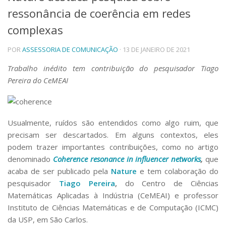
ressonância de coerência em redes
Telefones e Mapas
Pessoas
complexas
Ensino
POR
ASSESSORIA DE COMUNICAÇÃO
· 13 DE JANEIRO DE 2021
Graduação
Pós-Graduação
Trabalho inédito tem contribuição do pesquisador Tiago
Educação a distância
Pereira do CeMEAI
Cursos de Extensão
Pesquisa e Inovação
Linhas de Pesquisa
Usualmente, ruídos são entendidos como algo ruim, que
Centros, Núcleos e Projetos em Rede
Pós-doutorado
precisam ser descartados. Em alguns contextos, eles
Iniciação Científica
podem trazer importantes contribuições, como no artigo
Transferência de Tecnologia
denominado
Coherence resonance in influencer networks
,
que
Empresas Juniores
acaba de ser publicado pela
Nature
e tem colaboração do
Extensão à Comunidade
pesquisador
Tiago Pereira
,
do Centro de Ciências
Matemáticas Aplicadas à Indústria (CeMEAI) e professor
Projetos, Programas e Cursos
Artes, Cultura e Esportes
Instituto de Ciências Matemáticas e de Computação (ICMC)
Museus e Espaços Interativos
da USP, em São Carlos.