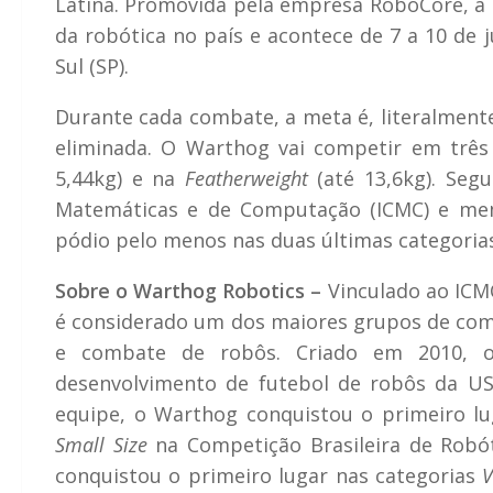
Latina. Promovida pela empresa RoboCore, a i
da robótica no país e acontece de 7 a 10 de 
Sul (SP).
Durante cada combate, a meta é, literalmente
eliminada. O Warthog vai competir em três
5,44kg) e na
Featherweight
(até 13,6kg). Seg
Matemáticas e de Computação (ICMC) e mem
pódio pelo menos nas duas últimas categorias
Sobre o Warthog Robotics –
Vinculado ao ICMC
é considerado um dos maiores grupos de comp
e combate de robôs. Criado em 2010, 
desenvolvimento de futebol de robôs da U
equipe, o Warthog conquistou o primeiro lu
Small Size
na Competição Brasileira de Robó
conquistou o primeiro lugar nas categorias
V