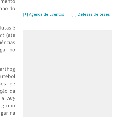
vimento
tano do
[+] Agenda de Eventos
[+] Defesas de teses
lutas é
ght
(até
iências
gar no
Warthog
futebol
pos de
ção da
ria
Very
o grupo
ugar na