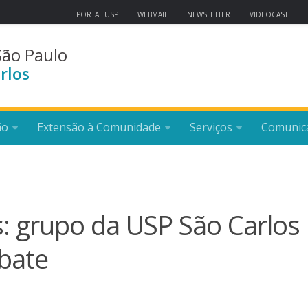
PORTAL USP
WEBMAIL
NEWSLETTER
VIDEOCAST
São Paulo
rlos
ão
Extensão à Comunidade
Serviços
Comunic
: grupo da USP São Carlos
bate