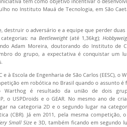
niciativa tem como objetivo incentivar o desenvol
julho no Instituto Mauá de Tecnologia, em São Cae
, destruir o adversário e a equipe que perder duas 
 categorias: na
Beetleweight
(até 1,36kg);
Hobbywei
undo Adam Moreira, doutorando do Instituto de C
bro do grupo, a expectativa é conquistar um lu
.
 e à Escola de Engenharia de São Carlos (EESC), o 
etição em robótica no Brasil quando o assunto é 
o Warthog é resultado da união de dois gru
SP, o USPDroids e o GEAR. No mesmo ano de cria
gar na categoria 2D e o segundo lugar na catego
tica (CBR). Já em 2011, pela mesma competição, 
ery Small Size
e 3D, também ficando em segundo l