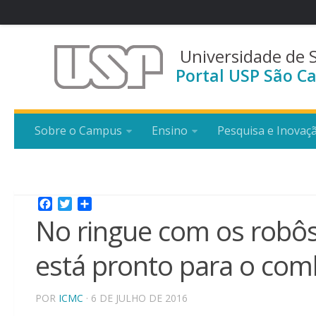
Universidade de 
Portal USP São Ca
Sobre o Campus
Ensino
Pesquisa e Inovaç
Facebook
Twitter
Share
No ringue com os robôs
está pronto para o com
POR
ICMC
· 6 DE JULHO DE 2016