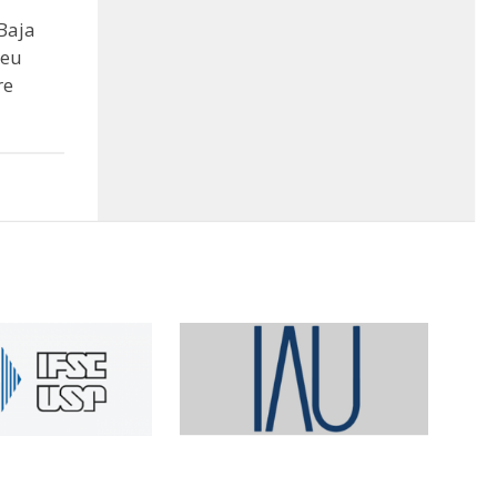
Baja
seu
re