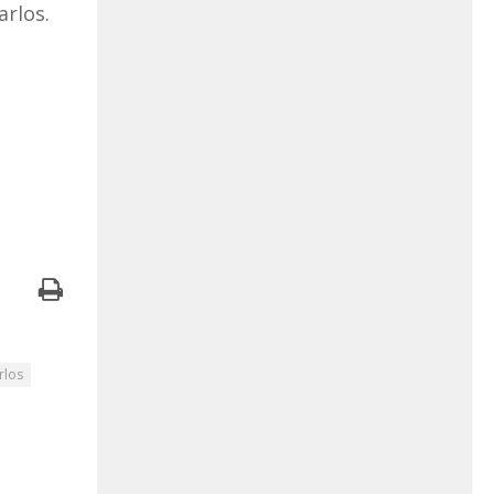
rlos.
rlos