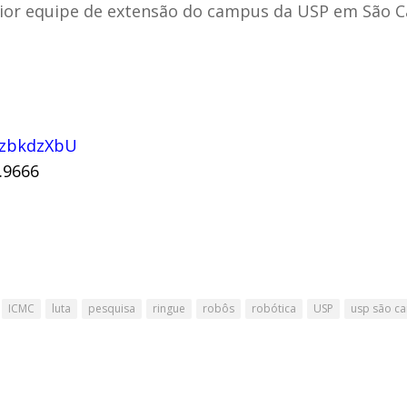
aior equipe de extensão do campus da USP em São Ca
czbkdzXbU
.9666
ICMC
luta
pesquisa
ringue
robôs
robótica
USP
usp são ca