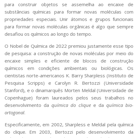
Serviços
para construir objetos se assemelha ao encaixe de
substâncias químicas para formar novas moléculas com
Bibliotecas
Apoio ao Estudante
propriedades especiais. Unir átomos e grupos funcionais
Segurança, Trânsito e Prevenção
para formar novas moléculas orgânicas é algo que sempre
RH, Administrativo e Financeiro
desafiou os químicos ao longo do tempo.
Outros serviços
O Nobel de Química de 2022 premiou justamente esse tipo
Comunicação
de pesquisa: a construção de novas moléculas por meio do
Assessorias e Mídias
encaixe simples e eficiente de blocos de construção
Aplicativos e Sites
químicos em condições ambientais ou biológicas. Os
Jornal da USP
cientistas norte-americanos K. Barry Sharpless (Instituto de
Agenda de Eventos
Defesa de Teses
Pesquisa Scripps) e Carolyn R. Bertozzi (Universidade
Stanford), e o dinamarquês Morten Meldal (Universidade de
Copenhague) foram laureados pelos seus trabalhos no
desenvolvimento da
química do clique
e da
química bio-
ortogonal
.
Especificamente, em 2002, Sharpless e Meldal pela química
do clique. Em 2003, Bertozzi pelo desenvolvimento da