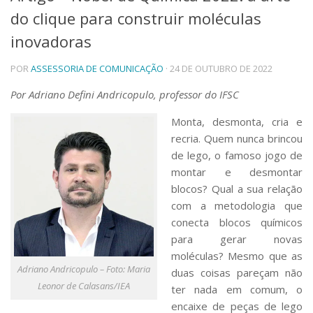
do clique para construir moléculas
Telefones e Mapas
Pessoas
inovadoras
Ensino
POR
ASSESSORIA DE COMUNICAÇÃO
· 24 DE OUTUBRO DE 2022
Graduação
Pós-Graduação
Por Adriano Defini Andricopulo, professor do IFSC
Educação a distância
Cursos de Extensão
M
onta, desmonta, cria e
Pesquisa e Inovação
recria. Quem nunca brincou
de lego, o famoso jogo de
Linhas de Pesquisa
Centros, Núcleos e Projetos em Rede
montar e desmontar
Pós-doutorado
blocos? Qual a sua relação
Iniciação Científica
com a metodologia que
Transferência de Tecnologia
conecta blocos químicos
Empresas Juniores
para gerar novas
Extensão à Comunidade
moléculas? Mesmo que as
Adriano Andricopulo – Foto: Maria
Projetos, Programas e Cursos
duas coisas pareçam não
Artes, Cultura e Esportes
Leonor de Calasans/IEA
ter nada em comum, o
Museus e Espaços Interativos
encaixe de peças de lego