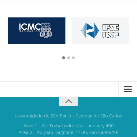
Universidade de São Paulo - Campus de São Carlos
Área 1 - Av. Trabalhador são-carlense, 400
Área 2 - Av. João Dagnone, 1100, São Carlos/SP