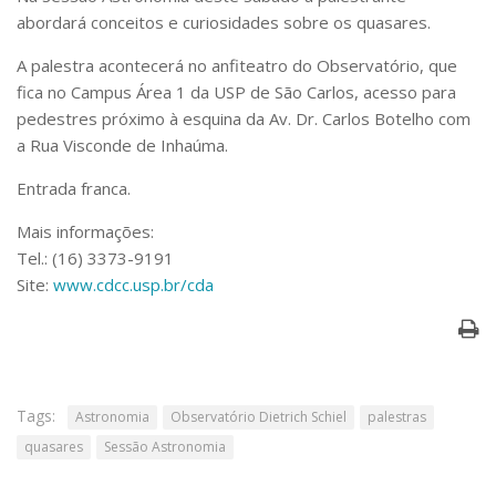
Serviços
abordará conceitos e curiosidades sobre os quasares.
Bibliotecas
A palestra acontecerá no anfiteatro do Observatório, que
Apoio ao Estudante
Segurança, Trânsito e Prevenção
fica no Campus Área 1 da USP de São Carlos, acesso para
RH, Administrativo e Financeiro
pedestres próximo à esquina da Av. Dr. Carlos Botelho com
Outros serviços
a Rua Visconde de Inhaúma.
Comunicação
Entrada franca.
Assessorias e Mídias
Aplicativos e Sites
Mais informações:
Jornal da USP
Tel.: (16) 3373-9191
Agenda de Eventos
Site:
www.cdcc.usp.br/cda
Defesa de Teses
Tags:
Astronomia
Observatório Dietrich Schiel
palestras
quasares
Sessão Astronomia