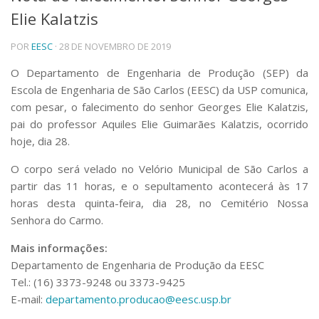
Elie Kalatzis
Telefones e Mapas
Pessoas
POR
EESC
· 28 DE NOVEMBRO DE 2019
Ensino
Graduação
O Departamento de Engenharia de Produção (SEP) da
Pós-Graduação
Escola de Engenharia de São Carlos (EESC) da USP comunica,
Educação a distância
com pesar, o falecimento do senhor Georges Elie Kalatzis,
Cursos de Extensão
pai do professor Aquiles Elie Guimarães Kalatzis, ocorrido
Pesquisa e Inovação
hoje, dia 28.
Linhas de Pesquisa
O corpo será velado no Velório Municipal de São Carlos a
Centros, Núcleos e Projetos em Rede
partir das 11 horas, e o sepultamento acontecerá às 17
Pós-doutorado
horas desta quinta-feira, dia 28, no Cemitério Nossa
Iniciação Científica
Transferência de Tecnologia
Senhora do Carmo.
Empresas Juniores
Mais informações:
Extensão à Comunidade
Departamento de Engenharia de Produção da EESC
Projetos, Programas e Cursos
Tel.: (16) 3373-9248 ou 3373-9425
Artes, Cultura e Esportes
E-mail:
departamento.producao@eesc.usp.br
Museus e Espaços Interativos