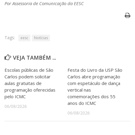
Serviços
Por Assessoria de Comunicação da EESC
Bibliotecas
Apoio ao Estudante
Segurança, Trânsito e Prevenção
RH, Administrativo e Financeiro
Outros serviços
Tags:
eesc
Notícias
Comunicação
Assessorias e Mídias
VEJA TAMBÉM ...
Aplicativos e Sites
Jornal da USP
Escolas públicas de São
Festa do Livro da USP São
Agenda de Eventos
Carlos podem solicitar
Carlos abre programação
Defesa de Teses
aulas gratuitas de
com espetáculo de dança
programação oferecidas
vertical nas
pelo ICMC
comemorações dos 55
anos do ICMC
06/08/2026
06/08/2026