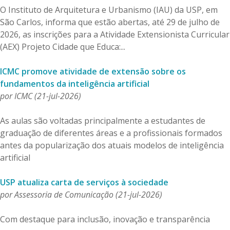
O Instituto de Arquitetura e Urbanismo (IAU) da USP, em
Telefones e Mapas
São Carlos, informa que estão abertas, até 29 de julho de
Pessoas
2026, as inscrições para a Atividade Extensionista Curricular
Ensino
(AEX) Projeto Cidade que Educa:...
Graduação
Pós-Graduação
ICMC promove atividade de extensão sobre os
Educação a distância
fundamentos da inteligência artificial
Cursos de Extensão
por ICMC (21-jul-2026)
Pesquisa e Inovação
Linhas de Pesquisa
As aulas são voltadas principalmente a estudantes de
Centros, Núcleos e Projetos em Rede
graduação de diferentes áreas e a profissionais formados
Pós-doutorado
antes da popularização dos atuais modelos de inteligência
Iniciação Científica
artificial
Transferência de Tecnologia
Empresas Juniores
USP atualiza carta de serviços à sociedade
Extensão à Comunidade
por Assessoria de Comunicação (21-jul-2026)
Projetos, Programas e Cursos
Artes, Cultura e Esportes
Com destaque para inclusão, inovação e transparência
Museus e Espaços Interativos