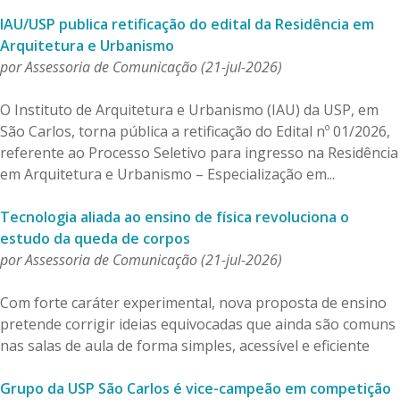
Serviços
IAU/USP publica retificação do edital da Residência em
Bibliotecas
Arquitetura e Urbanismo
Apoio ao Estudante
por Assessoria de Comunicação (21-jul-2026)
Segurança, Trânsito e Prevenção
RH, Administrativo e Financeiro
O Instituto de Arquitetura e Urbanismo (IAU) da USP, em
Outros serviços
São Carlos, torna pública a retificação do Edital nº 01/2026,
Comunicação
referente ao Processo Seletivo para ingresso na Residência
Assessorias e Mídias
em Arquitetura e Urbanismo – Especialização em...
Aplicativos e Sites
Jornal da USP
Tecnologia aliada ao ensino de física revoluciona o
Agenda de Eventos
estudo da queda de corpos
Defesa de Teses
por Assessoria de Comunicação (21-jul-2026)
Com forte caráter experimental, nova proposta de ensino
pretende corrigir ideias equivocadas que ainda são comuns
nas salas de aula de forma simples, acessível e eficiente
Grupo da USP São Carlos é vice-campeão em competição