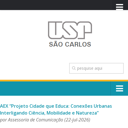
PORTAL USP
WEBMAIL
NEWSLETTER
VIDEOCAST
SISTEMAS USP
TRANSPARÊNCIA
OUVIDORIA
CONTATO
Sobre o Campus
ENGLISH
AEX “Projeto Cidade que Educa: Conexões Urbanas
Escola, Institutos e Órgãos
Interligando Ciência, Mobilidade e Natureza”
Conselho Gestor e Dirigentes
por Assessoria de Comunicação (22-jul-2026)
Núcleos e Comissões
História e Números