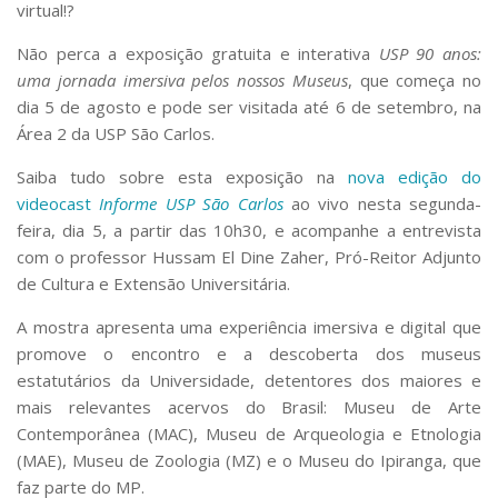
virtual!?
Serviços
Bibliotecas
Não perca a exposição gratuita e interativa
USP 90 anos:
Apoio ao Estudante
uma jornada imersiva pelos nossos Museus
, que começa no
Segurança, Trânsito e Prevenção
dia 5 de agosto e pode ser visitada até 6 de setembro, na
RH, Administrativo e Financeiro
Área 2 da USP São Carlos.
Outros serviços
Comunicação
Saiba tudo sobre esta exposição na
nova edição do
videocast
Informe USP São Carlos
ao vivo nesta segunda-
Assessorias e Mídias
Aplicativos e Sites
feira, dia 5, a partir das 10h30, e acompanhe a entrevista
Jornal da USP
com o professor Hussam El Dine Zaher, Pró-Reitor Adjunto
Agenda de Eventos
de Cultura e Extensão Universitária.
Defesa de Teses
A mostra apresenta uma experiência imersiva e digital que
promove o encontro e a descoberta dos museus
estatutários da Universidade, detentores dos maiores e
mais relevantes acervos do Brasil: Museu de Arte
Contemporânea (MAC), Museu de Arqueologia e Etnologia
(MAE), Museu de Zoologia (MZ) e o Museu do Ipiranga, que
faz parte do MP.