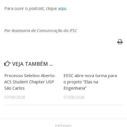
Serviços
Para ouvir o
podcast
, clique
aqui
.
Bibliotecas
Apoio ao Estudante
Segurança, Trânsito e Prevenção
RH, Administrativo e Financeiro
Por Assessoria de Comunicação do IFSC
Outros serviços
Comunicação
Assessorias e Mídias
Aplicativos e Sites
VEJA TAMBÉM ...
Jornal da USP
Agenda de Eventos
Processo Seletivo Aberto:
EESC abre nova turma para
Defesa de Teses
ACS Student Chapter USP
o projeto “Elas na
São Carlos
Engenharia”
07/08/2026
07/08/2026
PRÓXIMO