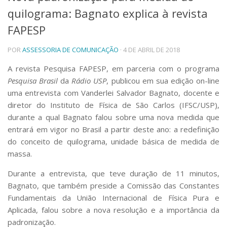
quilograma: Bagnato explica à revista
Telefones e Mapas
Pessoas
FAPESP
Ensino
POR
ASSESSORIA DE COMUNICAÇÃO
· 4 DE ABRIL DE 2018
Graduação
Pós-Graduação
A revista Pesquisa FAPESP, em parceria com o programa
Educação a distância
Pesquisa Brasil
da
Rádio USP
, publicou em sua edição on-line
Cursos de Extensão
uma entrevista com Vanderlei Salvador Bagnato, docente e
Pesquisa e Inovação
diretor do Instituto de Física de São Carlos (IFSC/USP),
Linhas de Pesquisa
durante a qual Bagnato falou sobre uma nova medida que
Centros, Núcleos e Projetos em Rede
entrará em vigor no Brasil a partir deste ano: a redefinição
Pós-doutorado
do conceito de quilograma, unidade básica de medida de
Iniciação Científica
massa.
Transferência de Tecnologia
Empresas Juniores
Durante a entrevista, que teve duração de 11 minutos,
Extensão à Comunidade
Bagnato, que também preside a Comissão das Constantes
Projetos, Programas e Cursos
Fundamentais da União Internacional de Física Pura e
Artes, Cultura e Esportes
Aplicada, falou sobre a nova resolução e a importância da
Museus e Espaços Interativos
padronização.