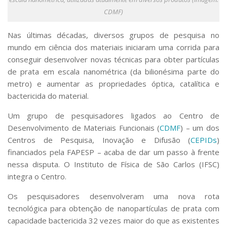
Serviços
CDMF)
Bibliotecas
Apoio ao Estudante
Nas últimas décadas, diversos grupos de pesquisa no
Segurança, Trânsito e Prevenção
mundo em ciência dos materiais iniciaram uma corrida para
RH, Administrativo e Financeiro
conseguir desenvolver novas técnicas para obter partículas
Outros serviços
de prata em escala nanométrica (da bilionésima parte do
Comunicação
metro) e aumentar as propriedades óptica, catalítica e
Assessorias e Mídias
bactericida do material.
Aplicativos e Sites
Jornal da USP
Um grupo de pesquisadores ligados ao Centro de
Agenda de Eventos
Desenvolvimento de Materiais Funcionais (
CDMF
) – um dos
Defesa de Teses
Centros de Pesquisa, Inovação e Difusão (
CEPIDs
)
financiados pela FAPESP – acaba de dar um passo à frente
nessa disputa. O Instituto de Física de São Carlos (IFSC)
integra o Centro.
Os pesquisadores desenvolveram uma nova rota
tecnológica para obtenção de nanopartículas de prata com
capacidade bactericida 32 vezes maior do que as existentes