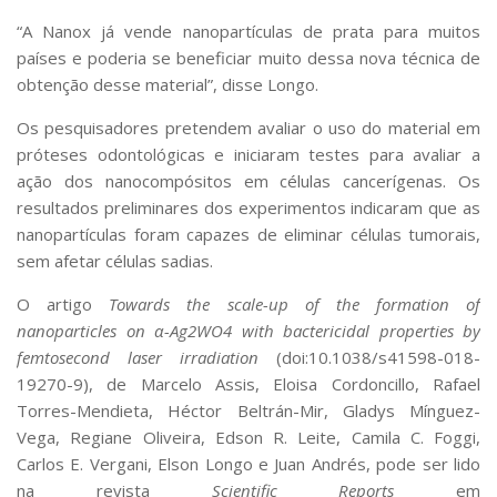
“A Nanox já vende nanopartículas de prata para muitos
países e poderia se beneficiar muito dessa nova técnica de
obtenção desse material”, disse Longo.
Os pesquisadores pretendem avaliar o uso do material em
próteses odontológicas e iniciaram testes para avaliar a
ação dos nanocompósitos em células cancerígenas. Os
resultados preliminares dos experimentos indicaram que as
nanopartículas foram capazes de eliminar células tumorais,
sem afetar células sadias.
O artigo
Towards the scale-up of the formation of
nanoparticles on α-Ag2WO4 with bactericidal properties by
femtosecond laser irradiation
(doi:10.1038/s41598-018-
19270-9), de Marcelo Assis, Eloisa Cordoncillo, Rafael
Torres-Mendieta, Héctor Beltrán-Mir, Gladys Mínguez-
Vega, Regiane Oliveira, Edson R. Leite, Camila C. Foggi,
Carlos E. Vergani, Elson Longo e Juan Andrés, pode ser lido
na revista
Scientific Reports
em