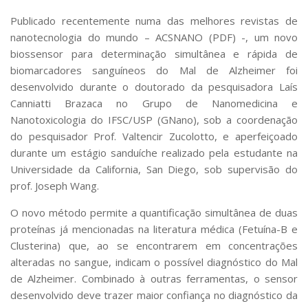
Serviços
Publicado recentemente numa das melhores revistas de
Bibliotecas
nanotecnologia do mundo – ACSNANO (PDF) -, um novo
Apoio ao Estudante
biossensor para determinação simultânea e rápida de
Segurança, Trânsito e Prevenção
biomarcadores sanguíneos do Mal de Alzheimer foi
RH, Administrativo e Financeiro
Outros serviços
desenvolvido durante o doutorado da pesquisadora Laís
Canniatti Brazaca no Grupo de Nanomedicina e
Comunicação
Nanotoxicologia do IFSC/USP (GNano), sob a coordenação
Assessorias e Mídias
do pesquisador Prof. Valtencir Zucolotto, e aperfeiçoado
Aplicativos e Sites
durante um estágio sanduíche realizado pela estudante na
Jornal da USP
Universidade da California, San Diego, sob supervisão do
Agenda de Eventos
Defesa de Teses
prof. Joseph Wang.
O novo método permite a quantificação simultânea de duas
proteínas já mencionadas na literatura médica (Fetuína-B e
Clusterina) que, ao se encontrarem em concentrações
alteradas no sangue, indicam o possível diagnóstico do Mal
de Alzheimer. Combinado à outras ferramentas, o sensor
desenvolvido deve trazer maior confiança no diagnóstico da