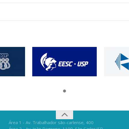
Área 1 - Av. Trabalhador são-carlense, 400
Área 2 - Av. João Dagnone, 1100, São Carlos/SP