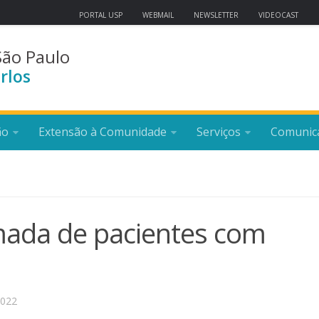
PORTAL USP
WEBMAIL
NEWSLETTER
VIDEOCAST
São Paulo
rlos
ão
Extensão à Comunidade
Serviços
Comunic
ada de pacientes com
2022