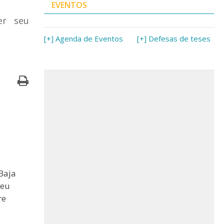
EVENTOS
er seu
[+] Agenda de Eventos
[+] Defesas de teses
Baja
seu
re