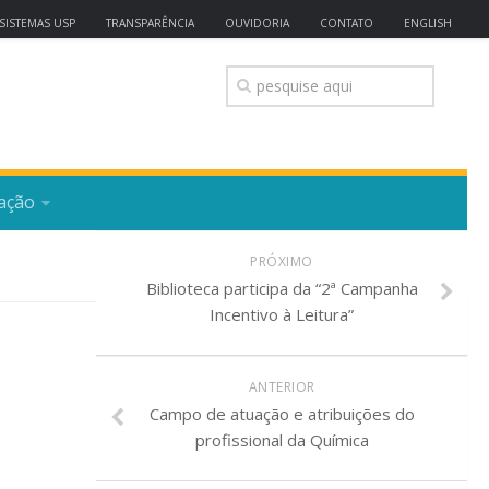
SISTEMAS USP
TRANSPARÊNCIA
OUVIDORIA
CONTATO
ENGLISH
ação
PRÓXIMO
Biblioteca participa da “2ª Campanha
Incentivo à Leitura”
ANTERIOR
Campo de atuação e atribuições do
profissional da Química