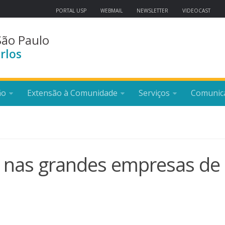
PORTAL USP
WEBMAIL
NEWSLETTER
VIDEOCAST
São Paulo
rlos
ão
Extensão à Comunidade
Serviços
Comunic
r nas grandes empresas de