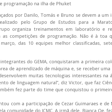
e programação na ilha de Phuket
nçados por Danilo, Tomás e Bruno se devem a um 
ealizado pelo Grupo de Estudos para a Marat
upo organiza treinamentos em laboratório e re
a as competições de programação. Não é à toa q
 março, das 10 equipes melhor classificadas, se
 integrantes do GEMA, conquistaram a primeira co
área de aprendizado de máquina e, se receber uma 
 desenvolvem muitas tecnologias interessantes na 
o de linguagem natural”, diz Victor, que faz Ciên
mbém fez parte do time que conquistou o primeir
ontou com a participação de Cezar Guimaraes e de 
la comunidade do ICMC. A irmã dele, Bianca Oe, fe