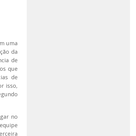
têm uma
ação da
ncia de
dos que
ias de
r isso,
segundo
ugar no
equipe
rceira