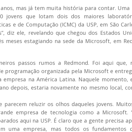
anos, mas já tem muita história para contar. Uma 
30 jovens que lotam dois dos maiores laboratór
ticas e de Computação (ICMC) da USP, em São Carl
s”, diz ele, revelando que chegou dos Estados Un
ês meses estagiando na sede da Microsoft, em Re
meiros passos rumos a Redmond. Foi aqui que, 
de programação organizada pela Microsoft e entre
 da empresa na América Latina. Naquele momento, 
 ano depois, estaria novamente no mesmo local, c
 parecem reluzir os olhos daqueles jovens. Muito
ande empresa de tecnologia como a Microsoft. 
rados aqui na USP. É claro que a gente precisa a
 em uma empresa, mas todos os fundamentos 