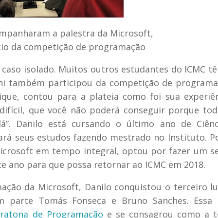
ompanharam a palestra da Microsoft,
ício da competição de programação
m caso isolado. Muitos outros estudantes do ICMC 
schi também participou da competição de program
que, contou para a plateia como foi sua experiê
difícil, que você não poderá conseguir porque to
lá”. Danilo está cursando o último ano de Ciênc
rá seus estudos fazendo mestrado no Instituto. Po
Microsoft em tempo integral, optou por fazer um 
ste ano para que possa retornar ao ICMC em 2018.
ão da Microsoft, Danilo conquistou o terceiro l
am parte Tomás Fonseca e Bruno Sanches. Essa 
ratona de Programação
e se consagrou como a te