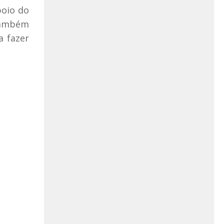
poio do
também
a fazer