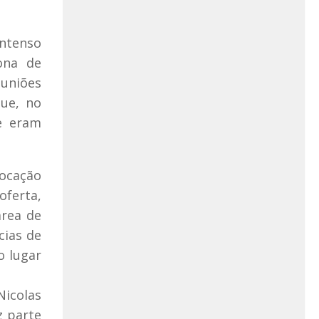
intenso
ona de
uniões
ue, no
te eram
locação
oferta,
área de
cias de
o lugar
Nicolas
z parte