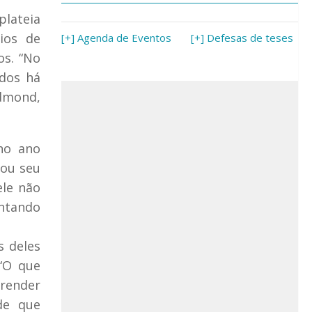
plateia
ios de
[+] Agenda de Eventos
[+] Defesas de teses
os. “No
idos há
dmond,
no ano
gou seu
ele não
ontando
s deles
“O que
prender
de que