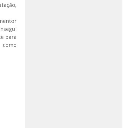
utação,
 mentor
onsegui
te para
rá como