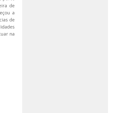
eira de
meçou a
cias de
lidades
tuar na