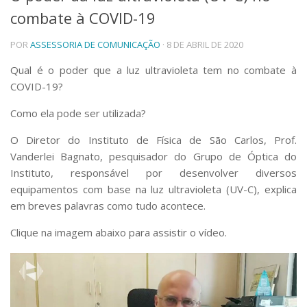
combate à COVID-19
Telefones e Mapas
Pessoas
POR
ASSESSORIA DE COMUNICAÇÃO
· 8 DE ABRIL DE 2020
Ensino
Graduação
Qual é o poder que a luz ultravioleta tem no combate à
Pós-Graduação
COVID-19?
Educação a distância
Cursos de Extensão
Como ela pode ser utilizada?
Pesquisa e Inovação
O Diretor do Instituto de Física de São Carlos, Prof.
Linhas de Pesquisa
Vanderlei Bagnato, pesquisador do Grupo de Óptica do
Centros, Núcleos e Projetos em Rede
Instituto, responsável por desenvolver diversos
Pós-doutorado
equipamentos com base na luz ultravioleta (UV-C), explica
Iniciação Científica
em breves palavras como tudo acontece.
Transferência de Tecnologia
Empresas Juniores
Clique na imagem abaixo para assistir o vídeo.
Extensão à Comunidade
Projetos, Programas e Cursos
Artes, Cultura e Esportes
Museus e Espaços Interativos