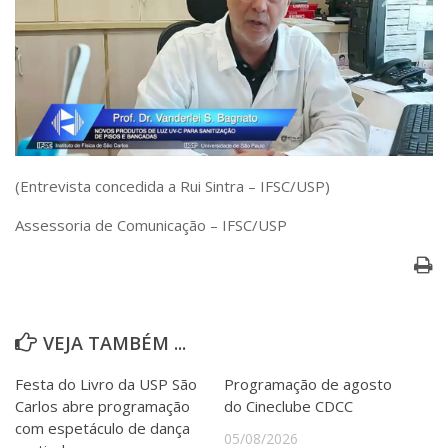
Serviços
Bibliotecas
Apoio ao Estudante
Segurança, Trânsito e Prevenção
RH, Administrativo e Financeiro
Outros serviços
Comunicação
Assessorias e Mídias
(Entrevista concedida a Rui Sintra – IFSC/USP)
Aplicativos e Sites
Assessoria de Comunicação – IFSC/USP
Jornal da USP
Agenda de Eventos
Defesa de Teses
VEJA TAMBÉM ...
Festa do Livro da USP São
Programação de agosto
Carlos abre programação
do Cineclube CDCC
com espetáculo de dança
05/08/2026