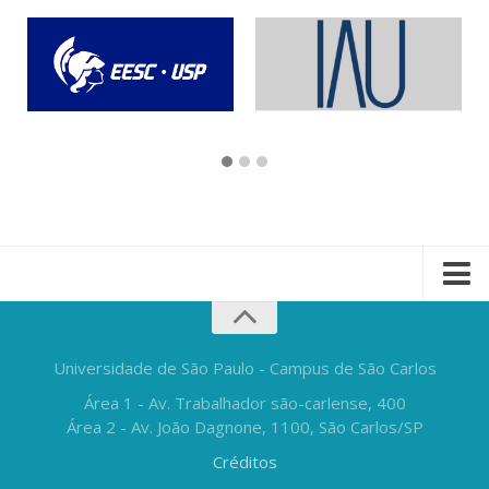
Universidade de São Paulo - Campus de São Carlos
Área 1 - Av. Trabalhador são-carlense, 400
Área 2 - Av. João Dagnone, 1100, São Carlos/SP
Créditos