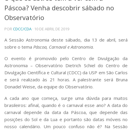
Páscoa? Venha descobrir sábado no
Telefones e Mapas
Pessoas
Observatório
Ensino
POR
CDCC/CDA
· 10 DE ABRIL DE 2019
Graduação
Pós-Graduação
A Sessão Astronomia deste sábado, dia 13 de abril, será
Educação a distância
sobre o tema
Páscoa, Carnaval e Astronomia
.
Cursos de Extensão
Pesquisa e Inovação
O evento é promovido pelo Centro de Divulgação da
Astronomia – Observatório Dietrich Schiel do Centro de
Linhas de Pesquisa
Centros, Núcleos e Projetos em Rede
Divulgação Científica e Cultural (CDCC) da USP em São Carlos
Pós-doutorado
e será realizado às 21 horas. A palestrante será Bruna
Iniciação Científica
Donadel Weise, da equipe do Observatório.
Transferência de Tecnologia
Empresas Juniores
A cada ano que começa, surge uma dúvida para muitos
Extensão à Comunidade
brasileiros: afinal, quando é o carnaval esse ano? A data do
carnaval depende da data da Páscoa, que depende das
Projetos, Programas e Cursos
posições do Sol e da Lua e portanto são datas móveis no
Artes, Cultura e Esportes
nosso calendário. Um pouco confuso não é? Na Sessão
Museus e Espaços Interativos