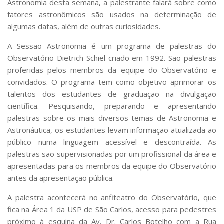
Astronomia desta semana, a palestrante falará sobre como
Serviços
fatores astronômicos são usados na determinação de
Bibliotecas
algumas datas, além de outras curiosidades.
Apoio ao Estudante
Segurança, Trânsito e Prevenção
A Sessão Astronomia é um programa de palestras do
RH, Administrativo e Financeiro
Observatório Dietrich Schiel criado em 1992. São palestras
Outros serviços
proferidas pelos membros da equipe do Observatório e
Comunicação
convidados. O programa tem como objetivo aprimorar os
Assessorias e Mídias
talentos dos estudantes de graduação na divulgação
Aplicativos e Sites
científica. Pesquisando, preparando e apresentando
Jornal da USP
palestras sobre os mais diversos temas de Astronomia e
Agenda de Eventos
Astronáutica, os estudantes levam informação atualizada ao
Defesa de Teses
público numa linguagem acessível e descontraída. As
palestras são supervisionadas por um profissional da área e
apresentadas para os membros da equipe do Observatório
antes da apresentação pública.
A palestra acontecerá no anfiteatro do Observatório, que
fica na Área 1 da USP de São Carlos, acesso para pedestres
próximo à esquina da Av. Dr. Carlos Botelho com a Rua