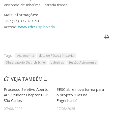
Visconde de Inhaúma. Entrada franca.
Mais informações:
Tel.: (16) 3373-9191
Acesse:
www.cdcc.usp.br/cda
Tags:
Astronomia
data de Páscoa (história)
Observatório Dietrich Schiel
palestras
Sessão Astronomia
VEJA TAMBÉM ...
Processo Seletivo Aberto:
EESC abre nova turma para
ACS Student Chapter USP
o projeto “Elas na
São Carlos
Engenharia”
07/08/2026
07/08/2026