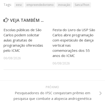
Tags:
eesc
empreendedorismo
inovação
SancaThon
VEJA TAMBÉM ...
Escolas públicas de São
Festa do Livro da USP São
Carlos podem solicitar
Carlos abre programação
aulas gratuitas de
com espetáculo de dança
programação oferecidas
vertical nas
pelo ICMC
comemorações dos 55
anos do ICMC
06/08/2026
06/08/2026
PRÓXIMO
Pesquisadores do IFSC conquistam prêmio em
pesquisa que combate a alopecia androgenética