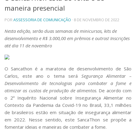
maneira presencial
Telefones e Mapas
Pessoas
POR
ASSESSORIA DE COMUNICAÇÃO
· 8 DE NOVEMBRO DE 2022
Ensino
Graduação
Nesta edição, serão duas semanas de minicursos, kits de
Pós-Graduação
desenvolvimento e R$ 3.000,00 em prêmios e outros! Inscrições
Educação a distância
até dia 11 de novembro
Cursos de Extensão
Pesquisa e Inovação
Linhas de Pesquisa
O Sancathon é a maratona de desenvolvimento de São
Centros, Núcleos e Projetos em Rede
Carlos, este ano o tema será
Segurança Alimentar –
Pós-doutorado
Desenvolvimento de tecnologias para combater a fome e
Iniciação Científica
otimizar os custos de produção de alimentos
. De acordo com
Transferência de Tecnologia
o 2º Inquérito Nacional sobre Insegurança Alimentar no
Empresas Juniores
Contexto da Pandemia da Covid-19 no Brasil, 33,1 milhões
Extensão à Comunidade
de brasileiros estão em situação de insegurança alimentar
Projetos, Programas e Cursos
em 2022. Nesse sentido, este SancaThon se propõe a
Artes, Cultura e Esportes
fomentar ideias e maneiras de combater a fome.
Museus e Espaços Interativos