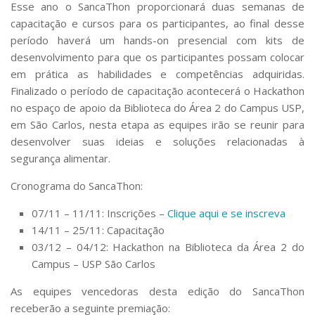
Esse ano o SancaThon proporcionará duas semanas de
Serviços
capacitação e cursos para os participantes, ao final desse
Bibliotecas
período haverá um hands-on presencial com kits de
Apoio ao Estudante
desenvolvimento para que os participantes possam colocar
Segurança, Trânsito e Prevenção
RH, Administrativo e Financeiro
em prática as habilidades e competências adquiridas.
Outros serviços
Finalizado o período de capacitação acontecerá o Hackathon
Comunicação
no espaço de apoio da Biblioteca do Área 2 do Campus USP,
em São Carlos, nesta etapa as equipes irão se reunir para
Assessorias e Mídias
desenvolver suas ideias e soluções relacionadas à
Aplicativos e Sites
segurança alimentar.
Jornal da USP
Agenda de Eventos
Cronograma do SancaThon:
Defesa de Teses
07/11 – 11/11: Inscrições –
Clique aqui e se inscreva
14/11 – 25/11: Capacitação
03/12 – 04/12: Hackathon na Biblioteca da Área 2 do
Campus – USP São Carlos
As equipes vencedoras desta edição do SancaThon
receberão a seguinte premiação: